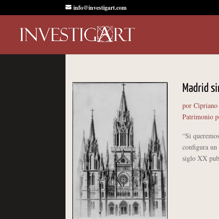
info@investigart.com
Madrid si
por
Cipriano
Patrimonio p
“Si queremos
configura un 
siglo XX publ