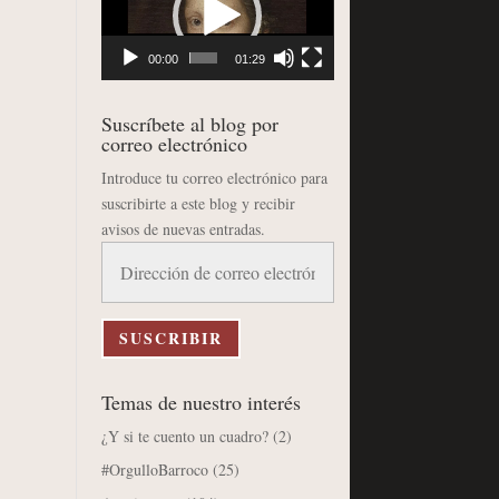
vídeo
00:00
01:29
Suscríbete al blog por
correo electrónico
Introduce tu correo electrónico para
suscribirte a este blog y recibir
avisos de nuevas entradas.
Dirección
de
correo
electrónico
SUSCRIBIR
Temas de nuestro interés
¿Y si te cuento un cuadro?
(2)
#OrgulloBarroco
(25)