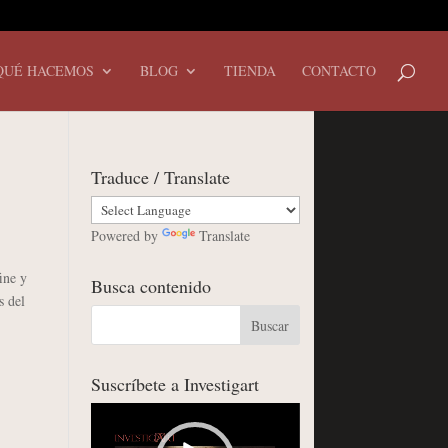
QUÉ HACEMOS
BLOG
TIENDA
CONTACTO
Traduce / Translate
Powered by
Translate
ine y
Busca contenido
s del
Suscríbete a Investigart
Reproductor
de