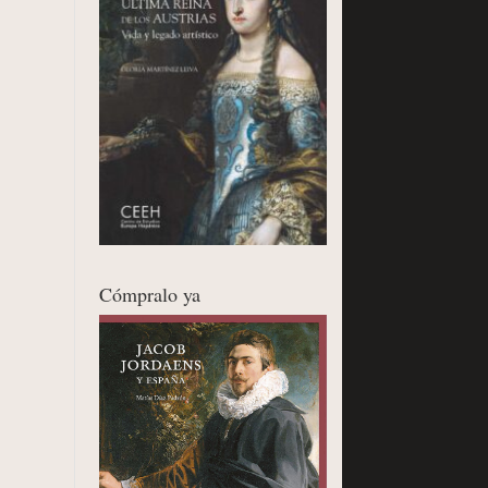
Cómpralo ya