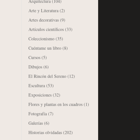
Arquitectura
(104)
Arte y Literatura
(2)
Artes decorativas
(9)
Artículos científicos
(33)
Coleccionismo
(35)
Cuéntame un libro
(8)
Cursos
(5)
Dibujos
(6)
El Rincón del Sereno
(12)
Escultura
(53)
Exposiciones
(32)
Flores y plantas en los cuadros
(1)
Fotografía
(7)
Galerías
(6)
Historias olvidadas
(202)