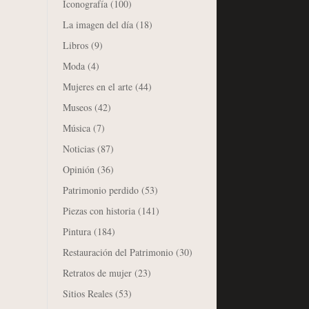
Iconografía
(100)
La imagen del día
(18)
Libros
(9)
Moda
(4)
Mujeres en el arte
(44)
Museos
(42)
Música
(7)
Noticias
(87)
Opinión
(36)
Patrimonio perdido
(53)
Piezas con historia
(141)
Pintura
(184)
Restauración del Patrimonio
(30)
Retratos de mujer
(23)
Sitios Reales
(53)