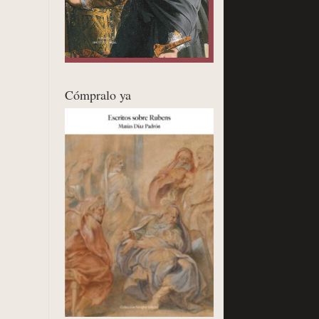
Cómpralo ya