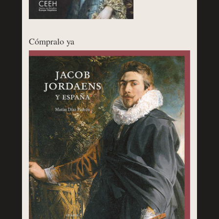
Cómpralo ya