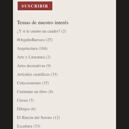
electrónico
SUSCRIBIR
Temas de nuestro interés
¿Y si te cuento un cuadro?
(2)
#OrgulloBarroco
(25)
Arquitectura
(104)
Arte y Literatura
(2)
Artes decorativas
(9)
Artículos científicos
(33)
Coleccionismo
(35)
Cuéntame un libro
(8)
Cursos
(5)
Dibujos
(6)
El Rincón del Sereno
(12)
Escultura
(53)