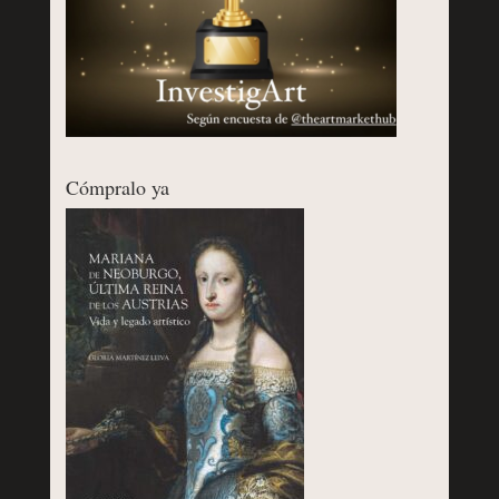
Cómpralo ya