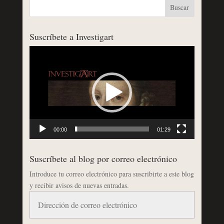
Suscríbete a Investigart
Reproductor
de
vídeo
00:00
01:29
Suscríbete al blog por correo electrónico
Introduce tu correo electrónico para suscribirte a este blog
y recibir avisos de nuevas entradas.
Dirección
de
correo