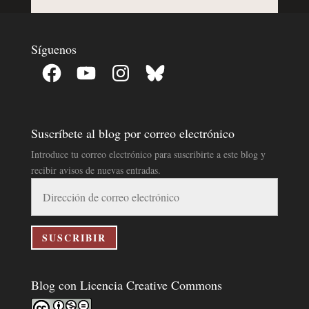
Síguenos
Facebook
YouTube
Instagram
Bluesky
Suscríbete al blog por correo electrónico
Introduce tu correo electrónico para suscribirte a este blog y
recibir avisos de nuevas entradas.
Dirección
de
correo
electrónico
SUSCRIBIR
Blog con Licencia Creative Commons