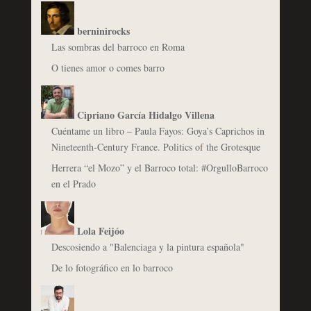
berninirocks
Las sombras del barroco en Roma
O tienes amor o comes barro
Cipriano García Hidalgo Villena
Cuéntame un libro – Paula Fayos: Goya’s Caprichos in
Nineteenth-Century France. Politics of the Grotesque
Herrera “el Mozo” y el Barroco total: #OrgulloBarroco
en el Prado
Lola Feijóo
Descosiendo a "Balenciaga y la pintura española"
De lo fotográfico en lo barroco