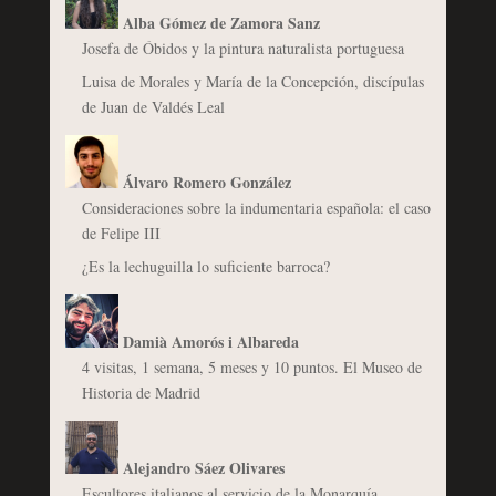
Alba Gómez de Zamora Sanz
Josefa de Óbidos y la pintura naturalista portuguesa
Luisa de Morales y María de la Concepción, discípulas
de Juan de Valdés Leal
Álvaro Romero González
Consideraciones sobre la indumentaria española: el caso
de Felipe III
¿Es la lechuguilla lo suficiente barroca?
Damià Amorós i Albareda
4 visitas, 1 semana, 5 meses y 10 puntos. El Museo de
Historia de Madrid
Alejandro Sáez Olivares
Escultores italianos al servicio de la Monarquía