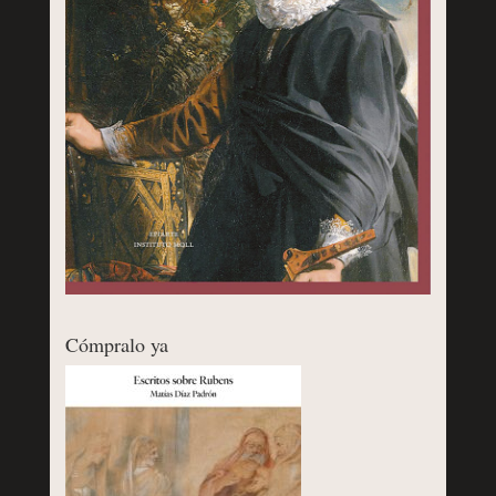
Cómpralo ya