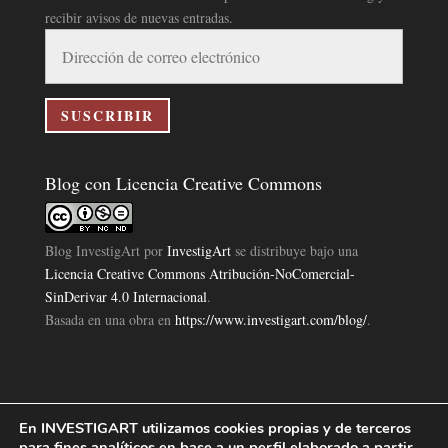
recibir avisos de nuevas entradas.
Dirección
de
correo
electrónico
SUSCRIBIR
Blog con Licencia Creative Commons
Blog InvestigArt
por
InvestigArt
se distribuye bajo una
Licencia Creative Commons Atribución-NoComercial-
SinDerivar 4.0 Internacional
.
Basada en una obra en
https://www.investigart.com/blog/
.
En INVESTIGART utilizamos cookies propias y de terceros
Política de Privacidad
Aviso Legal
Política de Cookies
|
|
|
para fines analíticos en base a un perfil elaborado a partir