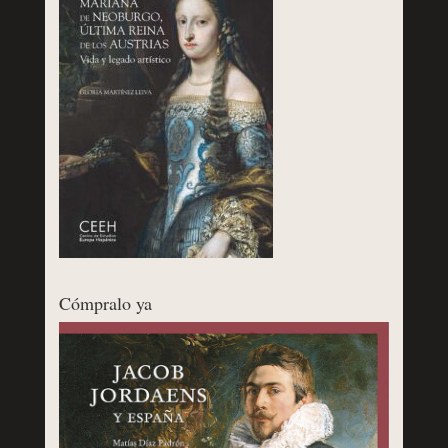
Cómpralo ya