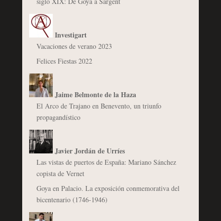
siglo XIX: De Goya a Sargent
Investigart
Vacaciones de verano 2023
Felices Fiestas 2022
Jaime Belmonte de la Haza
El Arco de Trajano en Benevento, un triunfo
propagandístico
Javier Jordán de Urríes
Las vistas de puertos de España: Mariano Sánchez
copista de Vernet
Goya en Palacio. La exposición conmemorativa del
bicentenario (1746-1946)