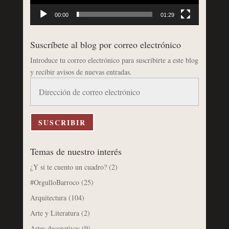
00:00
01:29
Suscríbete al blog por correo electrónico
Introduce tu correo electrónico para suscribirte a este blog
y recibir avisos de nuevas entradas.
Dirección
de
correo
electrónico
SUSCRIBIR
Temas de nuestro interés
¿Y si te cuento un cuadro?
(2)
#OrgulloBarroco
(25)
Arquitectura
(104)
Arte y Literatura
(2)
Artes decorativas
(9)