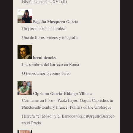
Hispánica en el s. XVI (II)
Begoña Mosquera García
Un paseo por la naturaleza
Una de libros, vídeos y fotografía
berninirocks
Las sombras del barroco en Roma
O tienes amor o comes barro
Cipriano García Hidalgo Villena
Cuéntame un libro – Paula Fayos: Goya’s Caprichos in
Nineteenth-Century France. Politics of the Grotesque
Herrera “el Mozo” y el Barroco total: #OrgulloBarroco
en el Prado