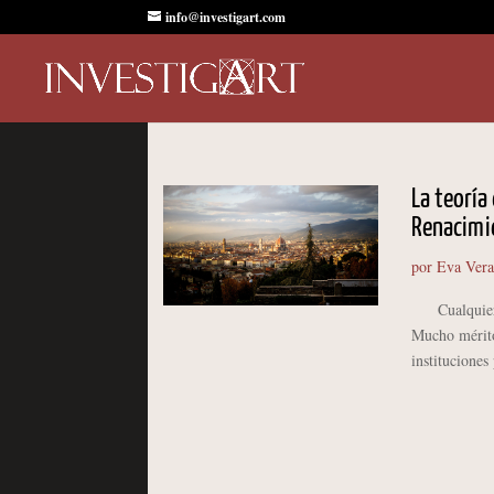
info@investigart.com
La teoría
Renacimie
por
Eva Vera
Cualquiera q
Mucho mérito 
instituciones