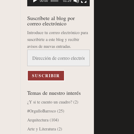
00:00
01:29
Suscríbete al blog por
correo electrónico
Introduce tu correo electrónico para
suscribirte a este blog y recibir
avisos de nuevas entradas.
Dirección
de
correo
electrónico
SUSCRIBIR
Temas de nuestro interés
¿Y si te cuento un cuadro?
(2)
#OrgulloBarroco
(25)
Arquitectura
(104)
Arte y Literatura
(2)