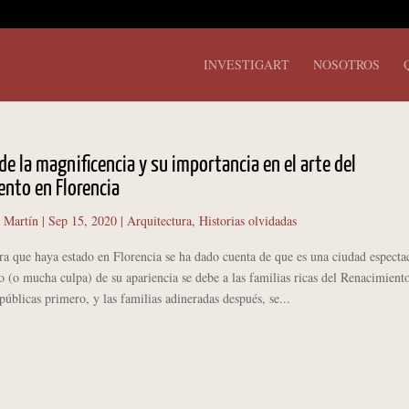
INVESTIGART
NOSOTROS
 de la magnificencia y su importancia en el arte del
nto en Florencia
 Martín
|
Sep 15, 2020
|
Arquitectura
,
Historias olvidadas
ue haya estado en Florencia se ha dado cuenta de que es una ciudad espectac
(o mucha culpa) de su apariencia se debe a las familias ricas del Renacimient
 públicas primero, y las familias adineradas después, se...