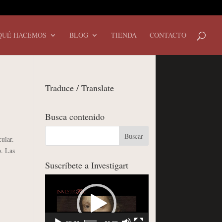
QUÉ HACEMOS
BLOG
TIENDA
CONTACTO
Traduce / Translate
Busca contenido
ular.
o. Las
Suscríbete a Investigart
Reproductor
de
vídeo