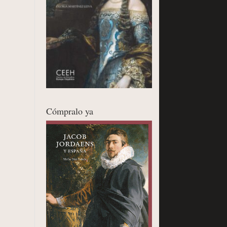
Cómpralo ya