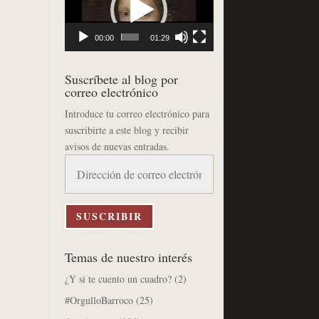
vídeo
00:00
01:29
Suscríbete al blog por
correo electrónico
Introduce tu correo electrónico para
suscribirte a este blog y recibir
avisos de nuevas entradas.
Dirección
de
correo
electrónico
SUSCRIBIR
Temas de nuestro interés
¿Y si te cuento un cuadro?
(2)
#OrgulloBarroco
(25)