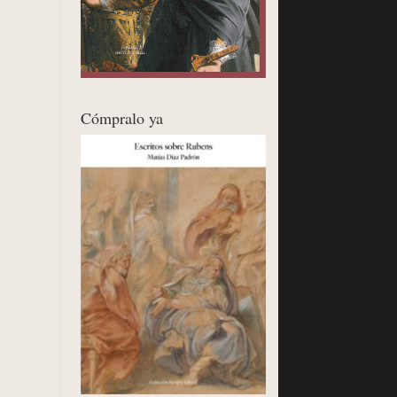
Cómpralo ya