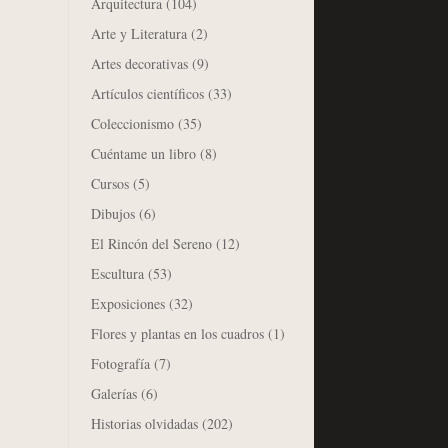
Arquitectura
(104)
Arte y Literatura
(2)
Artes decorativas
(9)
Artículos científicos
(33)
Coleccionismo
(35)
Cuéntame un libro
(8)
Cursos
(5)
Dibujos
(6)
El Rincón del Sereno
(12)
Escultura
(53)
Exposiciones
(32)
Flores y plantas en los cuadros
(1)
Fotografía
(7)
Galerías
(6)
Historias olvidadas
(202)