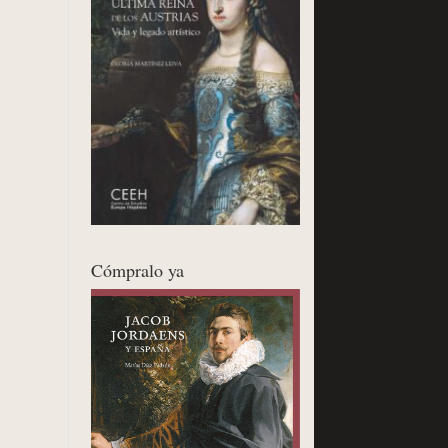
Cómpralo ya