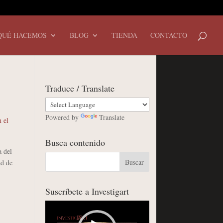
QUÉ HACEMOS
BLOG
TIENDA
CONTACTO
Traduce / Translate
Powered by
Translate
 el
Busca contenido
 del
ad de
Suscríbete a Investigart
Reproductor
de