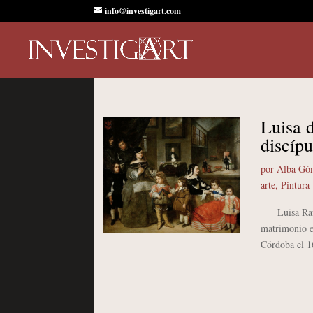
info@investigart.com
Luisa 
discíp
por
Alba Gó
arte
,
Pintura
Luisa Rafael
matrimonio en
Córdoba el 16