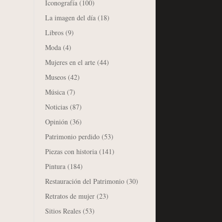
Iconografía
(100)
La imagen del día
(18)
Libros
(9)
Moda
(4)
Mujeres en el arte
(44)
Museos
(42)
Música
(7)
Noticias
(87)
Opinión
(36)
Patrimonio perdido
(53)
Piezas con historia
(141)
Pintura
(184)
Restauración del Patrimonio
(30)
Retratos de mujer
(23)
Sitios Reales
(53)