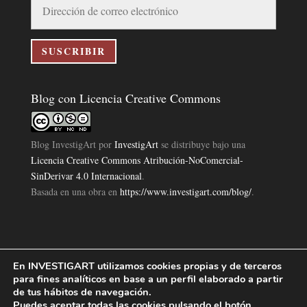
de
correo
electrónico
SUSCRIBIR
Blog con Licencia Creative Commons
Blog InvestigArt
por
InvestigArt
se distribuye bajo una
Licencia Creative Commons Atribución-NoComercial-
SinDerivar 4.0 Internacional
.
Basada en una obra en
https://www.investigart.com/blog/
.
En INVESTIGART utilizamos cookies propias y de terceros
Política de Privacidad
Aviso Legal
Política de Cookies
|
|
|
para fines analíticos en base a un perfil elaborado a partir
Diseño Pagina Web 4U
Investigart Copyright © 2019. |
de tus hábitos de navegación.
Puedes aceptar todas las cookies pulsando el botón