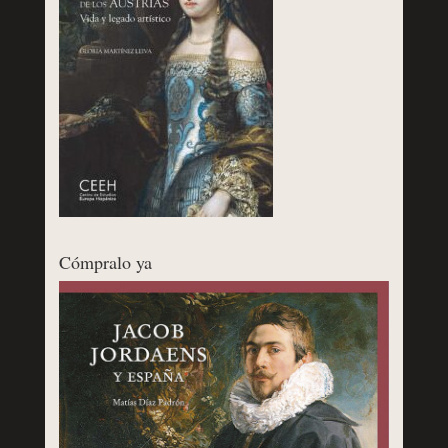
Cómpralo ya