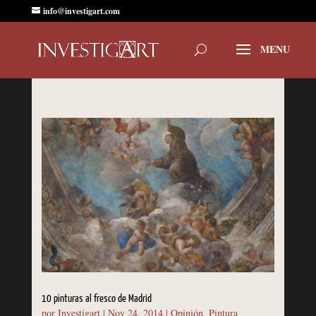
info@investigart.com
10 pinturas al fresco de Madrid
por
Investigart
|
Nov 24, 2014
|
Opinión
,
Pintura