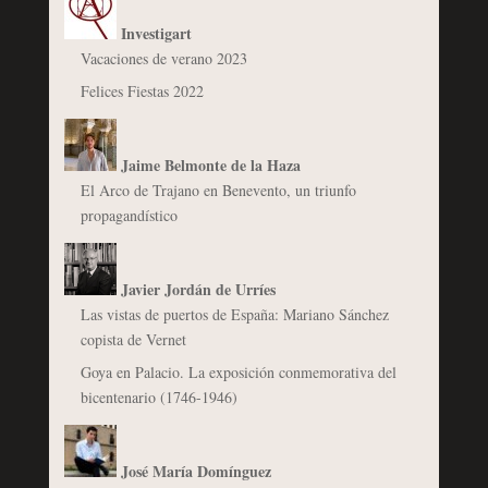
Investigart
Vacaciones de verano 2023
Felices Fiestas 2022
Jaime Belmonte de la Haza
El Arco de Trajano en Benevento, un triunfo
propagandístico
Javier Jordán de Urríes
Las vistas de puertos de España: Mariano Sánchez
copista de Vernet
Goya en Palacio. La exposición conmemorativa del
bicentenario (1746-1946)
José María Domínguez