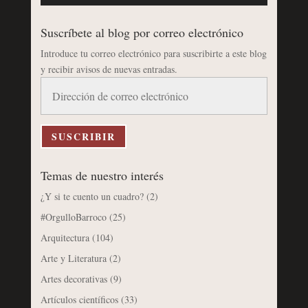
Suscríbete al blog por correo electrónico
Introduce tu correo electrónico para suscribirte a este blog
y recibir avisos de nuevas entradas.
Dirección
de
correo
electrónico
SUSCRIBIR
Temas de nuestro interés
¿Y si te cuento un cuadro?
(2)
#OrgulloBarroco
(25)
Arquitectura
(104)
Arte y Literatura
(2)
Artes decorativas
(9)
Artículos científicos
(33)