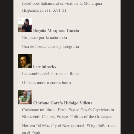
Escultores italianos al servicio de la Monarquía
Hispánica en el s. XVI (II)
Begoña Mosquera García
Un paseo por la naturaleza
Una de libros, vídeos y fotografía
berninirocks
Las sombras del barroco en Roma
O tienes amor o comes barro
Cipriano García Hidalgo Villena
Cuéntame un libro – Paula Fayos: Goya’s Caprichos in
Nineteenth-Century France. Politics of the Grotesque
Herrera “el Mozo” y el Barroco total: #OrgulloBarroco
en el Prado