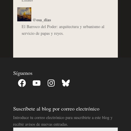
@osa_dias
El Barroco del Poder: arquitectura y urbanismo al
servicio de papas y reyes.
Síguenos
Facebook
YouTube
Instagram
Bluesky
Suscríbete al blog por correo electrónico
Introduce tu correo electrónico para suscribirte a este blog y
recibir avisos de nuevas entradas.
Dirección