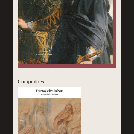
Cómpralo ya