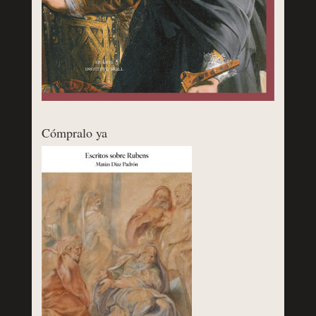
Cómpralo ya