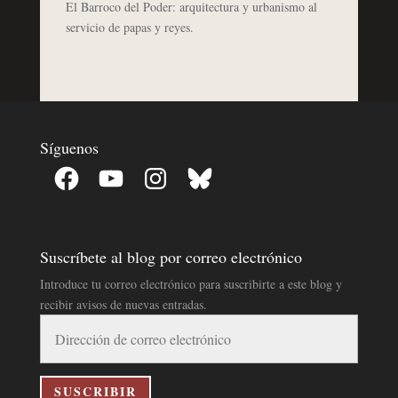
El Barroco del Poder: arquitectura y urbanismo al
servicio de papas y reyes.
Síguenos
Facebook
YouTube
Instagram
Bluesky
Suscríbete al blog por correo electrónico
Introduce tu correo electrónico para suscribirte a este blog y
recibir avisos de nuevas entradas.
Dirección
de
correo
electrónico
SUSCRIBIR