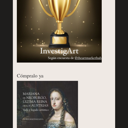
Cómpralo ya