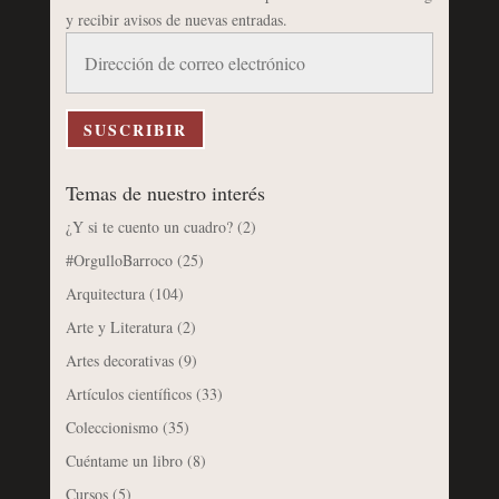
y recibir avisos de nuevas entradas.
Dirección
de
correo
electrónico
SUSCRIBIR
Temas de nuestro interés
¿Y si te cuento un cuadro?
(2)
#OrgulloBarroco
(25)
Arquitectura
(104)
Arte y Literatura
(2)
Artes decorativas
(9)
Artículos científicos
(33)
Coleccionismo
(35)
Cuéntame un libro
(8)
Cursos
(5)