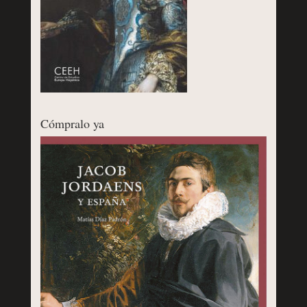
Cómpralo ya