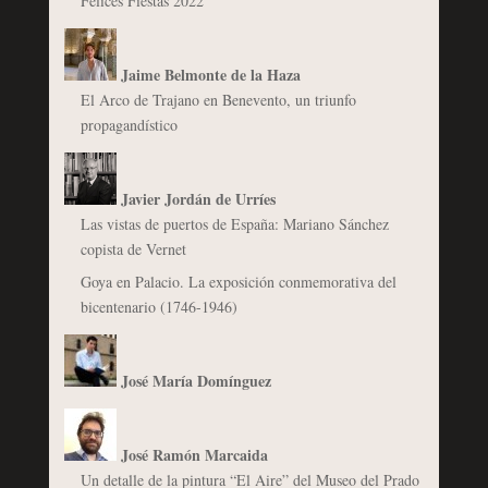
Felices Fiestas 2022
Jaime Belmonte de la Haza
El Arco de Trajano en Benevento, un triunfo
propagandístico
Javier Jordán de Urríes
Las vistas de puertos de España: Mariano Sánchez
copista de Vernet
Goya en Palacio. La exposición conmemorativa del
bicentenario (1746-1946)
José María Domínguez
José Ramón Marcaida
Un detalle de la pintura “El Aire” del Museo del Prado