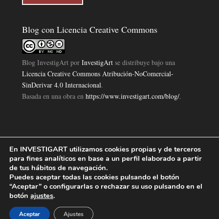
Blog con Licencia Creative Commons
Blog InvestigArt
por
InvestigArt
se distribuye bajo una
Licencia Creative Commons Atribución-NoComercial-
SinDerivar 4.0 Internacional
.
Basada en una obra en
https://www.investigart.com/blog/
.
En INVESTIGART utilizamos cookies propias y de terceros
Política de Privacidad
Aviso Legal
Política de Cookies
|
|
|
para fines analíticos en base a un perfil elaborado a partir
Diseño Pagina Web 4U
Investigart Copyright © 2019. |
de tus hábitos de navegación.
Puedes aceptar todas las cookies pulsando el botón
“Aceptar” o configurarlas o rechazar su uso pulsando en el
botón
ajustes
.
Aceptar
Ajustes