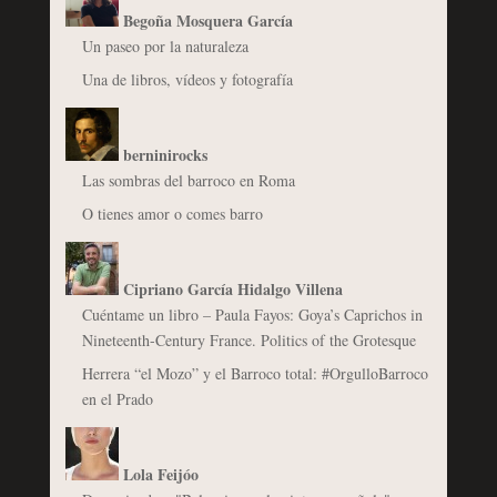
Begoña Mosquera García
Un paseo por la naturaleza
Una de libros, vídeos y fotografía
berninirocks
Las sombras del barroco en Roma
O tienes amor o comes barro
Cipriano García Hidalgo Villena
Cuéntame un libro – Paula Fayos: Goya’s Caprichos in
Nineteenth-Century France. Politics of the Grotesque
Herrera “el Mozo” y el Barroco total: #OrgulloBarroco
en el Prado
Lola Feijóo