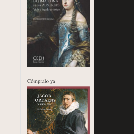
Cómpralo ya