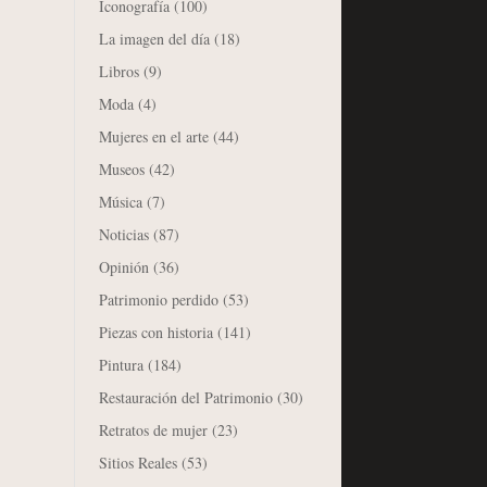
Iconografía
(100)
La imagen del día
(18)
Libros
(9)
Moda
(4)
Mujeres en el arte
(44)
Museos
(42)
Música
(7)
Noticias
(87)
Opinión
(36)
Patrimonio perdido
(53)
Piezas con historia
(141)
Pintura
(184)
Restauración del Patrimonio
(30)
Retratos de mujer
(23)
Sitios Reales
(53)