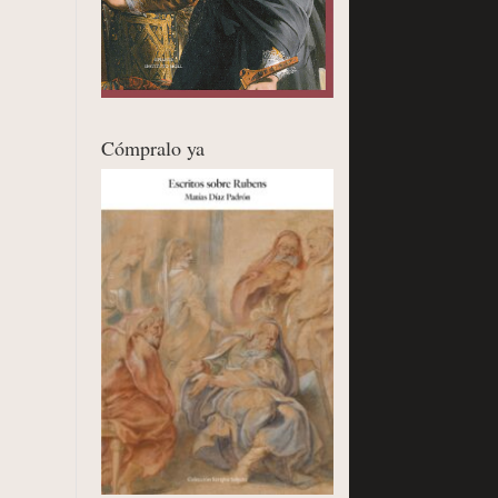
Cómpralo ya