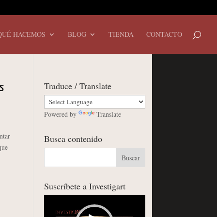
QUÉ HACEMOS
BLOG
TIENDA
CONTACTO
Traduce / Translate
s
Powered by
Translate
ntar
Busca contenido
que
Suscríbete a Investigart
Reproductor
de