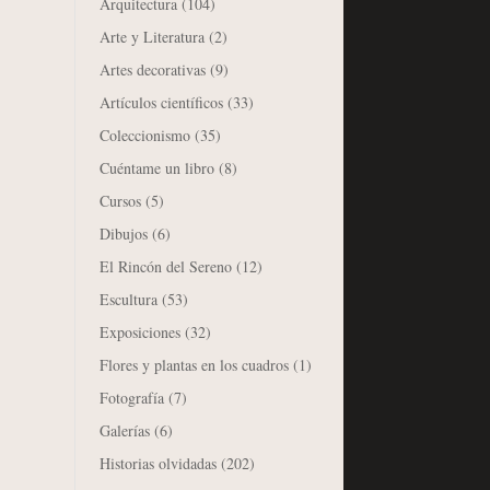
Arquitectura
(104)
Arte y Literatura
(2)
Artes decorativas
(9)
Artículos científicos
(33)
Coleccionismo
(35)
Cuéntame un libro
(8)
Cursos
(5)
Dibujos
(6)
El Rincón del Sereno
(12)
Escultura
(53)
Exposiciones
(32)
Flores y plantas en los cuadros
(1)
Fotografía
(7)
Galerías
(6)
Historias olvidadas
(202)