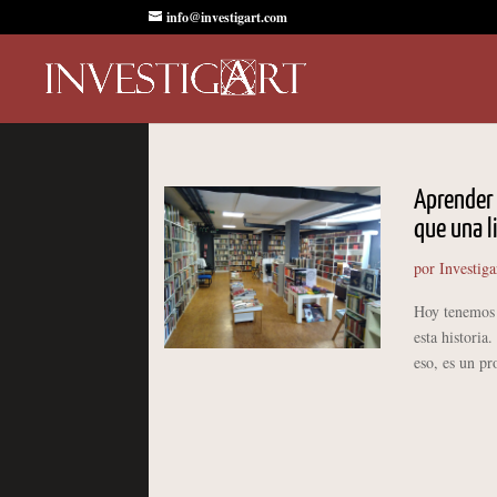
info@investigart.com
Aprender 
que una l
por
Investiga
Hoy tenemos 
esta histori
eso, es un pr