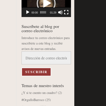
vídeo
00:00
01:29
Suscríbete al blog por
correo electrónico
Introduce tu correo electrónico para
suscribirte a este blog y recibir
avisos de nuevas entradas.
Dirección
de
correo
electrónico
SUSCRIBIR
Temas de nuestro interés
¿Y si te cuento un cuadro?
(2)
#OrgulloBarroco
(25)