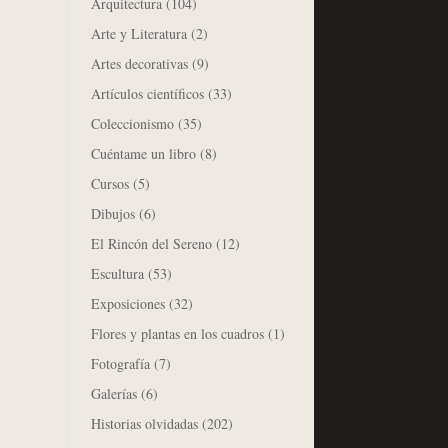
Arquitectura
(104)
Arte y Literatura
(2)
Artes decorativas
(9)
Artículos científicos
(33)
Coleccionismo
(35)
Cuéntame un libro
(8)
Cursos
(5)
Dibujos
(6)
El Rincón del Sereno
(12)
Escultura
(53)
Exposiciones
(32)
Flores y plantas en los cuadros
(1)
Fotografía
(7)
Galerías
(6)
Historias olvidadas
(202)