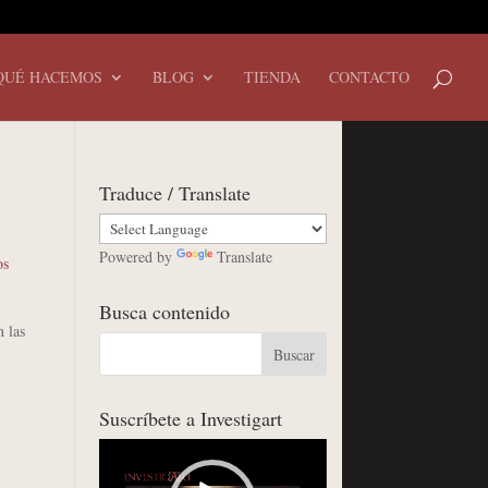
QUÉ HACEMOS
BLOG
TIENDA
CONTACTO
Traduce / Translate
Powered by
Translate
os
Busca contenido
 las
Suscríbete a Investigart
Reproductor
de