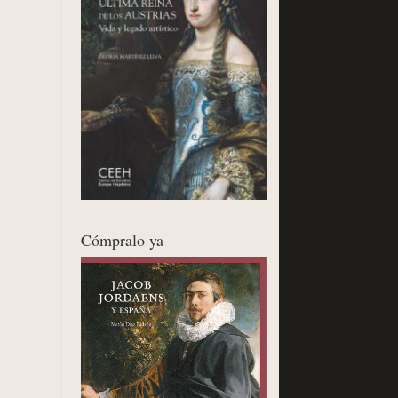
Cómpralo ya