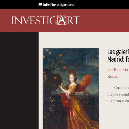
info@investigart.com
Las galer
Madrid: f
por
Eduardo
Reales
Cuando obser
mejores condi
tuvieron y en