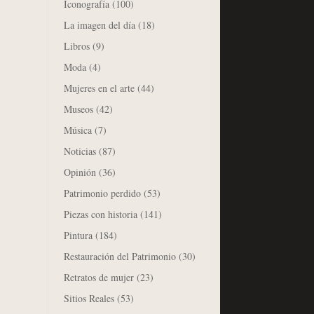
Iconografía
(100)
La imagen del día
(18)
Libros
(9)
Moda
(4)
Mujeres en el arte
(44)
Museos
(42)
Música
(7)
Noticias
(87)
Opinión
(36)
Patrimonio perdido
(53)
Piezas con historia
(141)
Pintura
(184)
Restauración del Patrimonio
(30)
Retratos de mujer
(23)
Sitios Reales
(53)