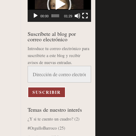
vídeo
00:00
01:29
Suscríbete al blog por
correo electrónico
Introduce tu correo electrónico para
suscribirte a este blog y recibir
avisos de nuevas entradas.
Dirección
de
correo
electrónico
SUSCRIBIR
Temas de nuestro interés
¿Y si te cuento un cuadro?
(2)
#OrgulloBarroco
(25)