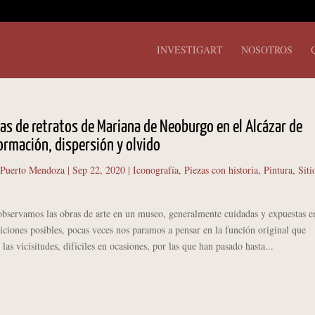
INVESTIGART
NOSOTROS
ías de retratos de Mariana de Neoburgo en el Alcázar de
ormación, dispersión y olvido
 Puerto Mendoza
|
Sep 22, 2020
|
Iconografía
,
Piezas con historia
,
Pintura
,
Siti
vamos las obras de arte en un museo, generalmente cuidadas y expuestas en
ciones posibles, pocas veces nos paramos a pensar en la función original que
 las vicisitudes, difíciles en ocasiones, por las que han pasado hasta...