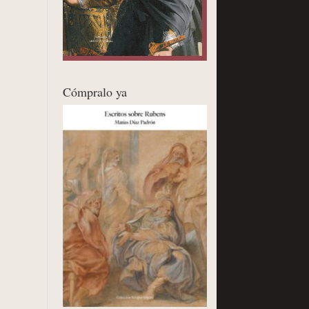
Cómpralo ya