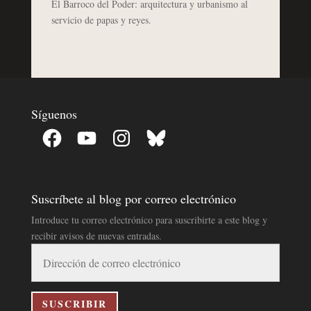
El Barroco del Poder: arquitectura y urbanismo al
servicio de papas y reyes.
Síguenos
Facebook
YouTube
Instagram
Bluesky
Suscríbete al blog por correo electrónico
Introduce tu correo electrónico para suscribirte a este blog y
recibir avisos de nuevas entradas.
Dirección
de
correo
electrónico
SUSCRIBIR