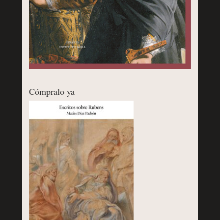
Cómpralo ya