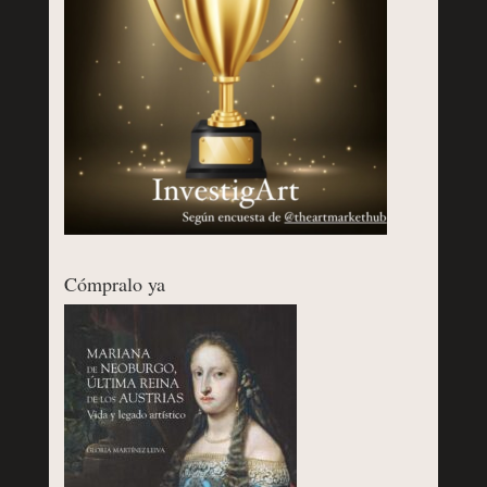
Cómpralo ya