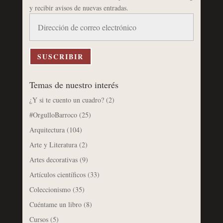
y recibir avisos de nuevas entradas.
Dirección
de
correo
electrónico
SUSCRIBIR
Temas de nuestro interés
¿Y si te cuento un cuadro?
(2)
#OrgulloBarroco
(25)
Arquitectura
(104)
Arte y Literatura
(2)
Artes decorativas
(9)
Artículos científicos
(33)
Coleccionismo
(35)
Cuéntame un libro
(8)
Cursos
(5)