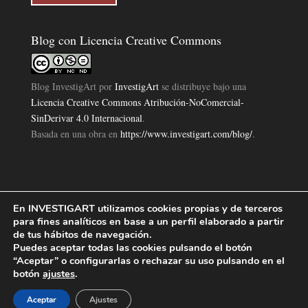
Blog con Licencia Creative Commons
Blog InvestigArt
por
InvestigArt
se distribuye bajo una
Licencia Creative Commons Atribución-NoComercial-
SinDerivar 4.0 Internacional
.
Basada en una obra en
https://www.investigart.com/blog/
.
En INVESTIGART utilizamos cookies propias y de terceros
Política de Privacidad
Aviso Legal
Política de Cookies
|
|
|
para fines analíticos en base a un perfil elaborado a partir
Diseño Pagina Web 4U
Investigart Copyright © 2019. |
de tus hábitos de navegación.
Puedes aceptar todas las cookies pulsando el botón
“Aceptar” o configurarlas o rechazar su uso pulsando en el
botón
ajustes
.
Aceptar
Ajustes