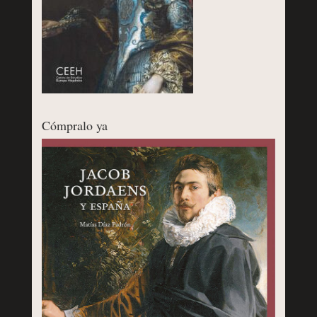
Cómpralo ya