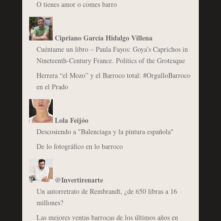
O tienes amor o comes barro
Cipriano García Hidalgo Villena
Cuéntame un libro – Paula Fayos: Goya’s Caprichos in
Nineteenth-Century France. Politics of the Grotesque
Herrera “el Mozo” y el Barroco total: #OrgulloBarroco
en el Prado
Lola Feijóo
Descosiendo a "Balenciaga y la pintura española"
De lo fotográfico en lo barroco
@Invertirenarte
Un autorretrato de Rembrandt, ¿de 650 libras a 16
millones?
Las mejores ventas barrocas de los últimos años en