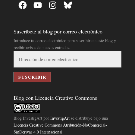
Facebook
YouTube
Instagram
Bluesky
Suscríbete al blog por correo electrónico
Introduce tu correo electrónico para suscribirte a este blog y
recibir avisos de nuevas entradas.
Dirección
de
correo
electrónico
SUSCRIBIR
Blog con Licencia Creative Commons
Blog InvestigArt
por
InvestigArt
se distribuye bajo una
Licencia Creative Commons Atribución-NoComercial-
SinDerivar 4.0 Internacional
.