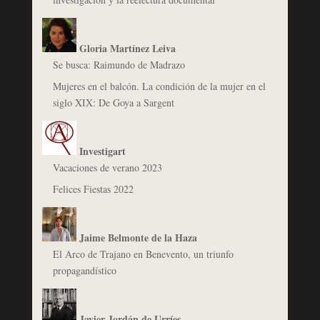
Gloria Martínez Leiva
Se busca: Raimundo de Madrazo
Mujeres en el balcón. La condición de la mujer en el
siglo XIX: De Goya a Sargent
Investigart
Vacaciones de verano 2023
Felices Fiestas 2022
Jaime Belmonte de la Haza
El Arco de Trajano en Benevento, un triunfo
propagandístico
Javier Jordán de Urríes