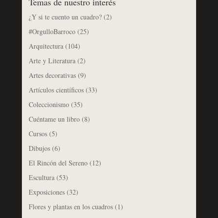
Temas de nuestro interés
¿Y si te cuento un cuadro?
(2)
#OrgulloBarroco
(25)
Arquitectura
(104)
Arte y Literatura
(2)
Artes decorativas
(9)
Artículos científicos
(33)
Coleccionismo
(35)
Cuéntame un libro
(8)
Cursos
(5)
Dibujos
(6)
El Rincón del Sereno
(12)
Escultura
(53)
Exposiciones
(32)
Flores y plantas en los cuadros
(1)