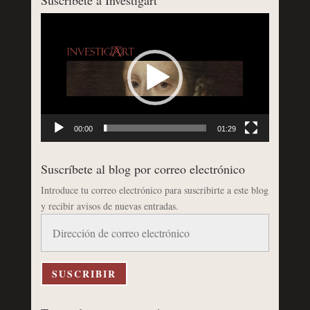
Reproductor
de
vídeo
00:00
01:29
Suscríbete al blog por correo electrónico
Introduce tu correo electrónico para suscribirte a este blog
y recibir avisos de nuevas entradas.
Dirección
de
correo
electrónico
SUSCRIBIR