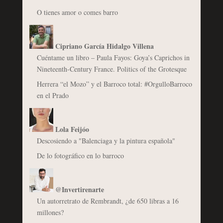
O tienes amor o comes barro
Cipriano García Hidalgo Villena
Cuéntame un libro – Paula Fayos: Goya’s Caprichos in
Nineteenth-Century France. Politics of the Grotesque
Herrera “el Mozo” y el Barroco total: #OrgulloBarroco
en el Prado
Lola Feijóo
Descosiendo a "Balenciaga y la pintura española"
De lo fotográfico en lo barroco
@Invertirenarte
Un autorretrato de Rembrandt, ¿de 650 libras a 16
millones?