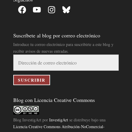
Facebook
YouTube
Instagram
Bluesky
Suscríbete al blog por correo electrónico
Introduce tu correo electrónico para suscribirte a este blog y
recibir avisos de nuevas entradas.
Dirección
de
correo
electrónico
SUSCRIBIR
Blog con Licencia Creative Commons
Blog InvestigArt
por
InvestigArt
se distribuye bajo una
Licencia Creative Commons Atribución-NoComercial-