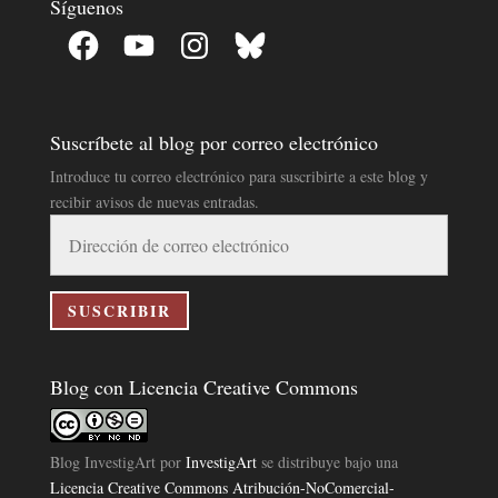
Síguenos
Facebook
YouTube
Instagram
Bluesky
Suscríbete al blog por correo electrónico
Introduce tu correo electrónico para suscribirte a este blog y
recibir avisos de nuevas entradas.
Dirección
de
correo
electrónico
SUSCRIBIR
Blog con Licencia Creative Commons
Blog InvestigArt
por
InvestigArt
se distribuye bajo una
Licencia Creative Commons Atribución-NoComercial-