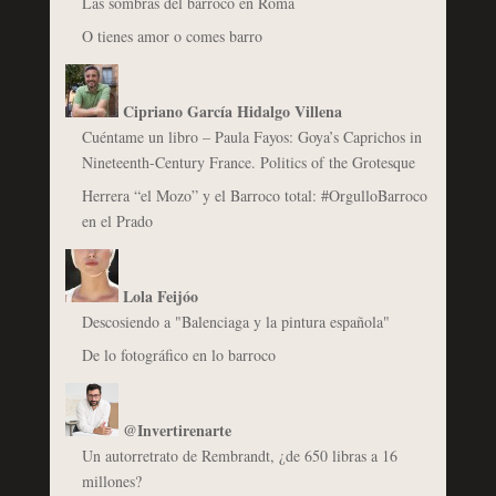
Las sombras del barroco en Roma
O tienes amor o comes barro
Cipriano García Hidalgo Villena
Cuéntame un libro – Paula Fayos: Goya’s Caprichos in
Nineteenth-Century France. Politics of the Grotesque
Herrera “el Mozo” y el Barroco total: #OrgulloBarroco
en el Prado
Lola Feijóo
Descosiendo a "Balenciaga y la pintura española"
De lo fotográfico en lo barroco
@Invertirenarte
Un autorretrato de Rembrandt, ¿de 650 libras a 16
millones?