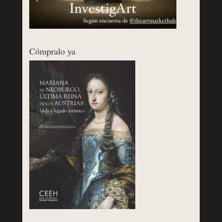
Cómpralo ya