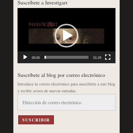
Suscríbete a Investigart
Reproductor
de
vídeo
00:00
01:29
Suscríbete al blog por correo electrónico
Introduce tu correo electrónico para suscribirte a este blog
y recibir avisos de nuevas entradas.
Dirección
de
correo
electrónico
SUSCRIBIR