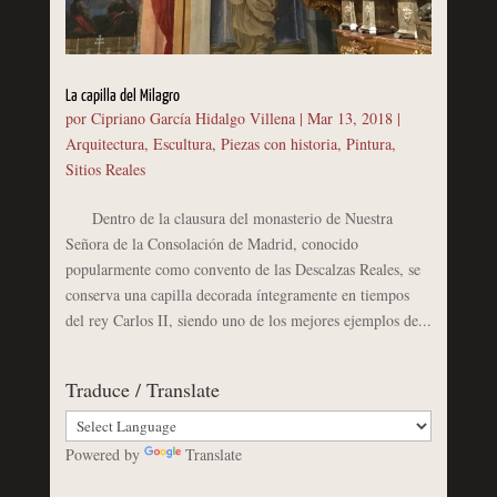
La capilla del Milagro
por
Cipriano García Hidalgo Villena
|
Mar 13, 2018
|
Arquitectura
,
Escultura
,
Piezas con historia
,
Pintura
,
Sitios Reales
Dentro de la clausura del monasterio de Nuestra
Señora de la Consolación de Madrid, conocido
popularmente como convento de las Descalzas Reales, se
conserva una capilla decorada íntegramente en tiempos
del rey Carlos II, siendo uno de los mejores ejemplos de...
Traduce / Translate
Powered by
Translate