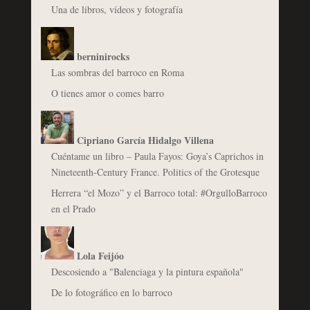
Una de libros, vídeos y fotografía
berninirocks
Las sombras del barroco en Roma
O tienes amor o comes barro
Cipriano García Hidalgo Villena
Cuéntame un libro – Paula Fayos: Goya’s Caprichos in
Nineteenth-Century France. Politics of the Grotesque
Herrera “el Mozo” y el Barroco total: #OrgulloBarroco
en el Prado
Lola Feijóo
Descosiendo a "Balenciaga y la pintura española"
De lo fotográfico en lo barroco