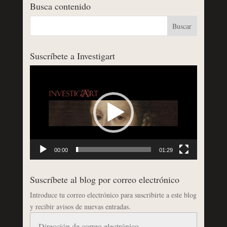
Busca contenido
Suscríbete a Investigart
Reproductor
de
vídeo
00:00
01:29
Suscríbete al blog por correo electrónico
Introduce tu correo electrónico para suscribirte a este blog
y recibir avisos de nuevas entradas.
Dirección