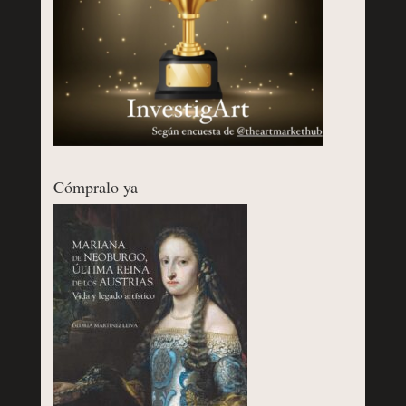
Cómpralo ya