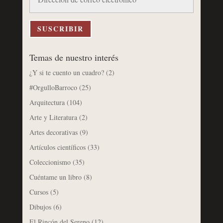
de
correo
electrónico
SUSCRIBIR
Temas de nuestro interés
¿Y si te cuento un cuadro?
(2)
#OrgulloBarroco
(25)
Arquitectura
(104)
Arte y Literatura
(2)
Artes decorativas
(9)
Artículos científicos
(33)
Coleccionismo
(35)
Cuéntame un libro
(8)
Cursos
(5)
Dibujos
(6)
El Rincón del Sereno
(12)