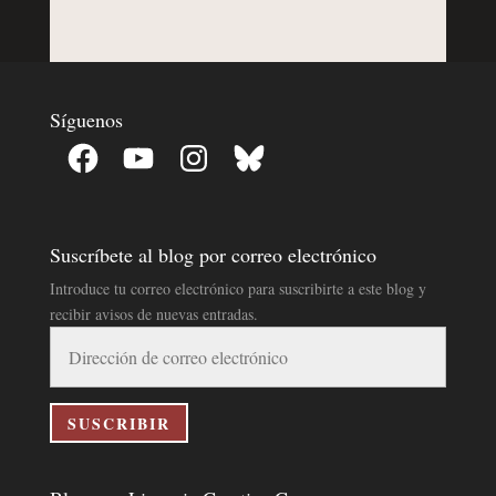
Síguenos
Facebook
YouTube
Instagram
Bluesky
Suscríbete al blog por correo electrónico
Introduce tu correo electrónico para suscribirte a este blog y
recibir avisos de nuevas entradas.
Dirección
de
correo
electrónico
SUSCRIBIR