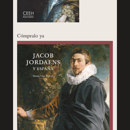
Cómpralo ya