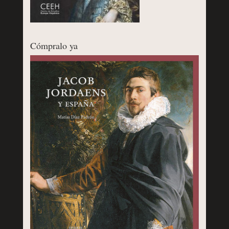
Cómpralo ya