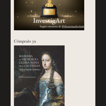
Cómpralo ya