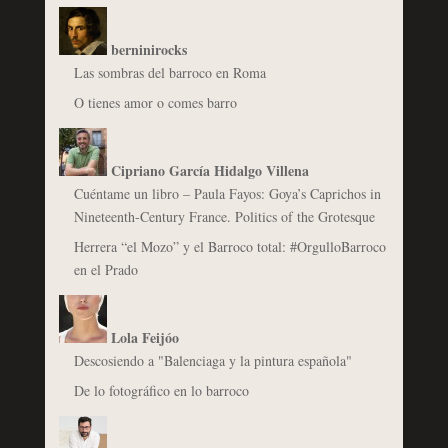
berninirocks
Las sombras del barroco en Roma
O tienes amor o comes barro
Cipriano García Hidalgo Villena
Cuéntame un libro – Paula Fayos: Goya’s Caprichos in
Nineteenth-Century France. Politics of the Grotesque
Herrera “el Mozo” y el Barroco total: #OrgulloBarroco
en el Prado
Lola Feijóo
Descosiendo a "Balenciaga y la pintura española"
De lo fotográfico en lo barroco