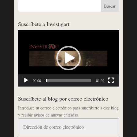
Suscríbete a Investigart
Reproductor
de
vídeo
00:00
01:29
Suscríbete al blog por correo electrónico
Introduce tu correo electrónico para suscribirte a este blog
y recibir avisos de nuevas entradas.
Dirección
de
correo