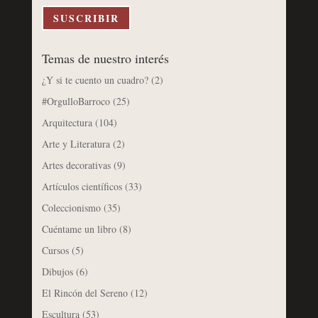
electrónico
SUSCRIBIR
Temas de nuestro interés
¿Y si te cuento un cuadro?
(2)
#OrgulloBarroco
(25)
Arquitectura
(104)
Arte y Literatura
(2)
Artes decorativas
(9)
Artículos científicos
(33)
Coleccionismo
(35)
Cuéntame un libro
(8)
Cursos
(5)
Dibujos
(6)
El Rincón del Sereno
(12)
Escultura
(53)