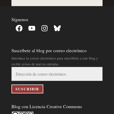
Síguenos
Facebook
YouTube
Instagram
Bluesky
Suscríbete al blog por correo electrónico
Introduce tu correo electrónico para suscribirte a este blog y
recibir avisos de nuevas entradas.
Dirección
de
correo
electrónico
SUSCRIBIR
Blog con Licencia Creative Commons