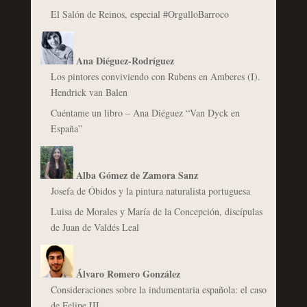
El Salón de Reinos, especial #OrgulloBarroco
Ana Diéguez-Rodríguez
Los pintores conviviendo con Rubens en Amberes (I).
Hendrick van Balen
Cuéntame un libro – Ana Diéguez “Van Dyck en
España”
Alba Gómez de Zamora Sanz
Josefa de Óbidos y la pintura naturalista portuguesa
Luisa de Morales y María de la Concepción, discípulas
de Juan de Valdés Leal
Álvaro Romero González
Consideraciones sobre la indumentaria española: el caso
de Felipe III