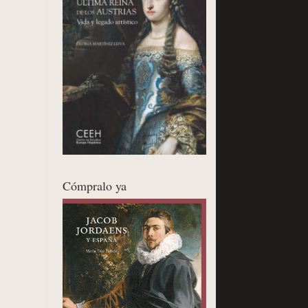
Cómpralo ya