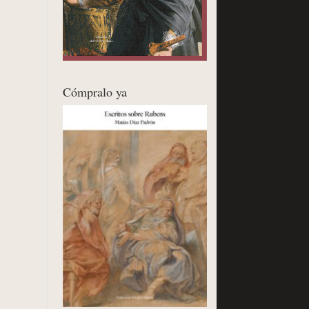
Cómpralo ya