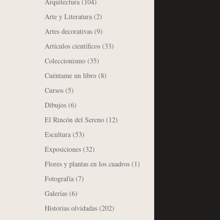
Arquitectura
(104)
Arte y Literatura
(2)
Artes decorativas
(9)
Artículos científicos
(33)
Coleccionismo
(35)
Cuéntame un libro
(8)
Cursos
(5)
Dibujos
(6)
El Rincón del Sereno
(12)
Escultura
(53)
Exposiciones
(32)
Flores y plantas en los cuadros
(1)
Fotografía
(7)
Galerías
(6)
Historias olvidadas
(202)