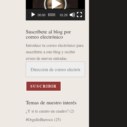
vídeo
00:00
01:29
Suscríbete al blog por
correo electrónico
Introduce tu correo electrónico para
suscribirte a este blog y recibir
avisos de nuevas entradas.
Dirección
de
correo
electrónico
SUSCRIBIR
Temas de nuestro interés
¿Y si te cuento un cuadro?
(2)
#OrgulloBarroco
(25)