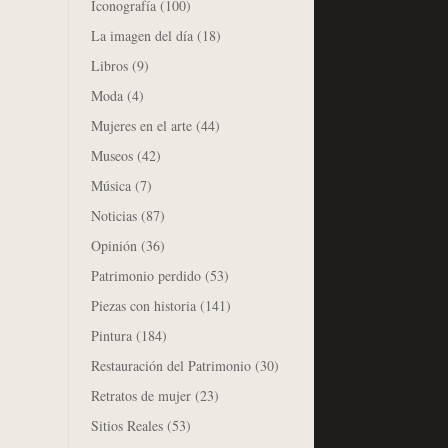
Iconografía
(100)
La imagen del día
(18)
Libros
(9)
Moda
(4)
Mujeres en el arte
(44)
Museos
(42)
Música
(7)
Noticias
(87)
Opinión
(36)
Patrimonio perdido
(53)
Piezas con historia
(141)
Pintura
(184)
Restauración del Patrimonio
(30)
Retratos de mujer
(23)
Sitios Reales
(53)