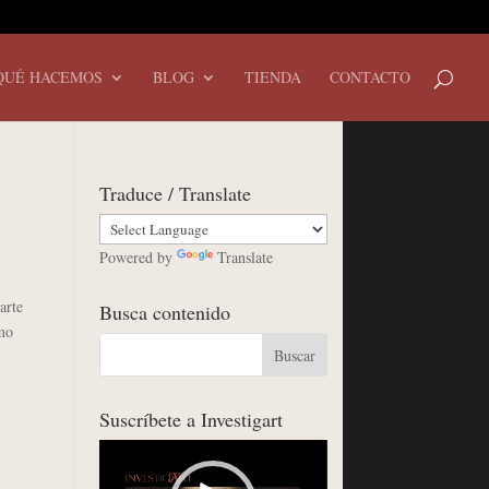
QUÉ HACEMOS
BLOG
TIENDA
CONTACTO
Traduce / Translate
Powered by
Translate
arte
Busca contenido
omo
Suscríbete a Investigart
Reproductor
de