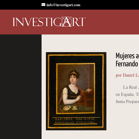
info@investigart.com
Mujeres a
Fernando
por
Daniel L
La Real Acad
en España. T
Junta Prepara