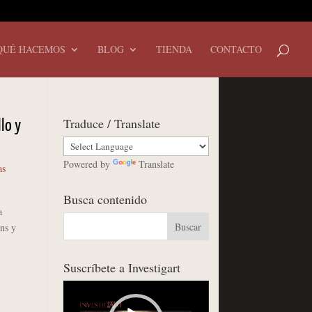
QUÉ HACEMOS
BLOG
TIENDA
CONTACTO
Traduce / Translate
llo y
Powered by
Translate
as
Busca contenido
a
ns y
Suscríbete a Investigart
Reproductor
de