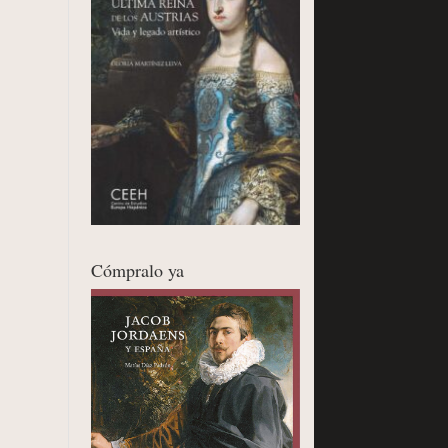
Cómpralo ya