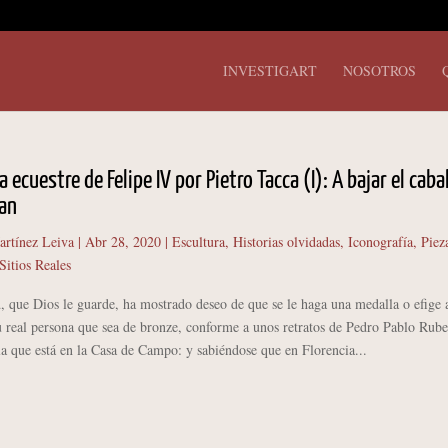
INVESTIGART
NOSOTROS
 ecuestre de Felipe IV por Pietro Tacca (I): A bajar el caba
pan
artínez Leiva
|
Abr 28, 2020
|
Escultura
,
Historias olvidadas
,
Iconografía
,
Piez
Sitios Reales
 que Dios le guarde, ha mostrado deseo de que se le haga una medalla o efige 
u real persona que sea de bronze, conforme a unos retratos de Pedro Pablo Rube
 la que está en la Casa de Campo: y sabiéndose que en Florencia...