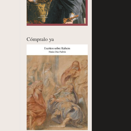
Cómpralo ya