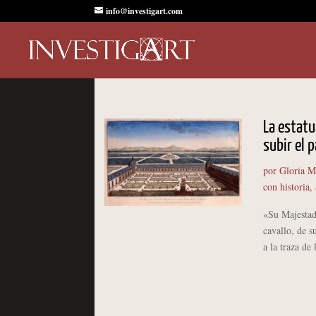
info@investigart.com
La estatua
subir el 
por
Gloria M
con historia
,
«Su Majestad,
cavallo, de s
a la traza de