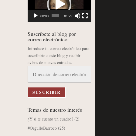
vídeo
00:00
01:29
Suscríbete al blog por
correo electrónico
Introduce tu correo electrónico para
suscribirte a este blog y recibir
avisos de nuevas entradas.
Dirección
de
correo
electrónico
SUSCRIBIR
Temas de nuestro interés
¿Y si te cuento un cuadro?
(2)
#OrgulloBarroco
(25)