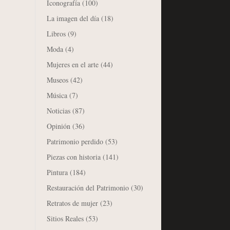
Iconografía
(100)
La imagen del día
(18)
Libros
(9)
Moda
(4)
Mujeres en el arte
(44)
Museos
(42)
Música
(7)
Noticias
(87)
Opinión
(36)
Patrimonio perdido
(53)
Piezas con historia
(141)
Pintura
(184)
Restauración del Patrimonio
(30)
Retratos de mujer
(23)
Sitios Reales
(53)