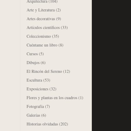
Arquitectura
(104)
Arte y Literatura
(2)
Artes decorativas
(9)
Artículos científicos
(33)
Coleccionismo
(35)
Cuéntame un libro
(8)
Cursos
(5)
Dibujos
(6)
El Rincón del Sereno
(12)
Escultura
(53)
Exposiciones
(32)
Flores y plantas en los cuadros
(1)
Fotografía
(7)
Galerías
(6)
Historias olvidadas
(202)