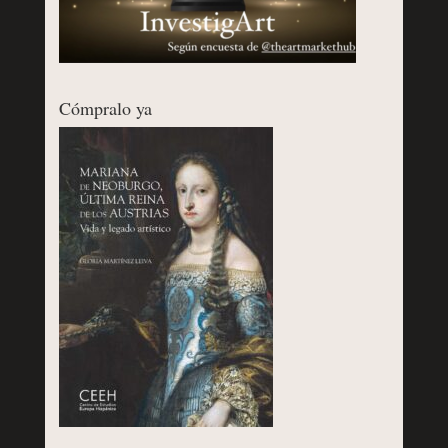
Cómpralo ya