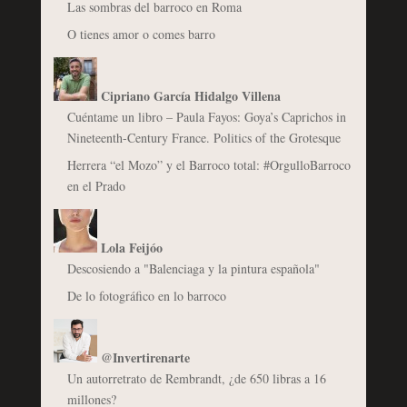
Las sombras del barroco en Roma
O tienes amor o comes barro
Cipriano García Hidalgo Villena
Cuéntame un libro – Paula Fayos: Goya’s Caprichos in
Nineteenth-Century France. Politics of the Grotesque
Herrera “el Mozo” y el Barroco total: #OrgulloBarroco
en el Prado
Lola Feijóo
Descosiendo a "Balenciaga y la pintura española"
De lo fotográfico en lo barroco
@Invertirenarte
Un autorretrato de Rembrandt, ¿de 650 libras a 16
millones?