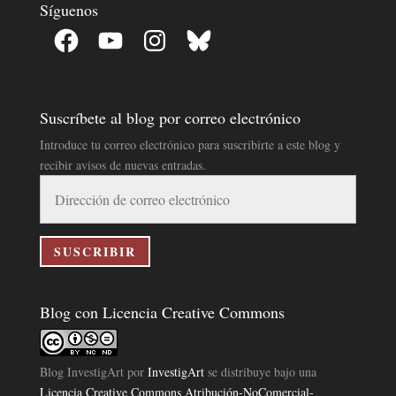
Síguenos
Facebook
YouTube
Instagram
Bluesky
Suscríbete al blog por correo electrónico
Introduce tu correo electrónico para suscribirte a este blog y
recibir avisos de nuevas entradas.
Dirección
de
correo
electrónico
SUSCRIBIR
Blog con Licencia Creative Commons
Blog InvestigArt
por
InvestigArt
se distribuye bajo una
Licencia Creative Commons Atribución-NoComercial-