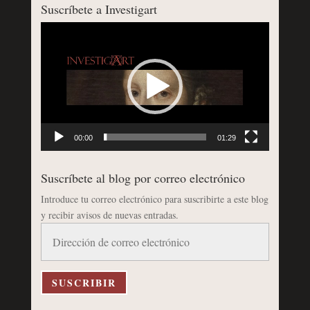
Suscríbete a Investigart
Reproductor
de
vídeo
00:00
01:29
Suscríbete al blog por correo electrónico
Introduce tu correo electrónico para suscribirte a este blog
y recibir avisos de nuevas entradas.
Dirección
de
correo
electrónico
SUSCRIBIR