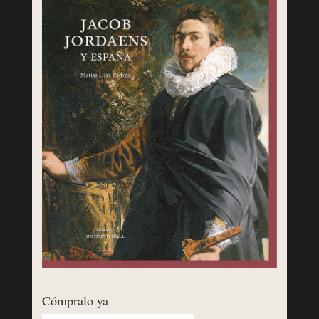
Cómpralo ya