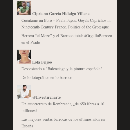
Cipriano García Hidalgo Villena
Cuéntame un libro – Paula Fayos: Goya’s Caprichos in
Nineteenth-Century France. Politics of the Grotesque
Herrera “el Mozo” y el Barroco total: #OrgulloBarroco
en el Prado
Lola Feijóo
Descosiendo a "Balenciaga y la pintura española"
De lo fotográfico en lo barroco
@Invertirenarte
Un autorretrato de Rembrandt, ¿de 650 libras a 16
millones?
Las mejores ventas barrocas de los últimos años en
España