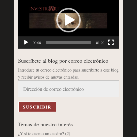
de
vídeo
00:00
01:29
Suscríbete al blog por correo electrónico
Introduce tu correo electrónico para suscribirte a este blog
y recibir avisos de nuevas entradas.
Dirección
de
correo
electrónico
SUSCRIBIR
Temas de nuestro interés
¿Y si te cuento un cuadro?
(2)