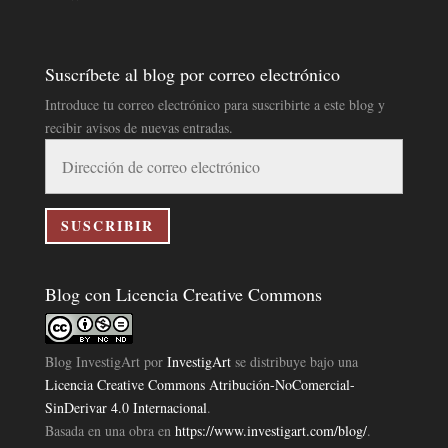
Suscríbete al blog por correo electrónico
Introduce tu correo electrónico para suscribirte a este blog y
recibir avisos de nuevas entradas.
Dirección
de
correo
electrónico
SUSCRIBIR
Blog con Licencia Creative Commons
Blog InvestigArt
por
InvestigArt
se distribuye bajo una
Licencia Creative Commons Atribución-NoComercial-
SinDerivar 4.0 Internacional
.
Basada en una obra en
https://www.investigart.com/blog/
.