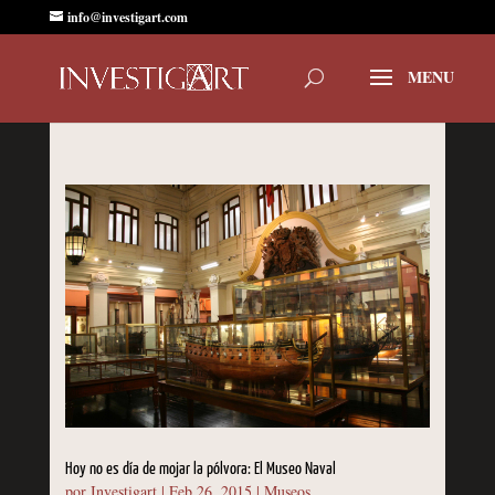
info@investigart.com
Hoy no es día de mojar la pólvora: El Museo Naval
por
Investigart
|
Feb 26, 2015
|
Museos