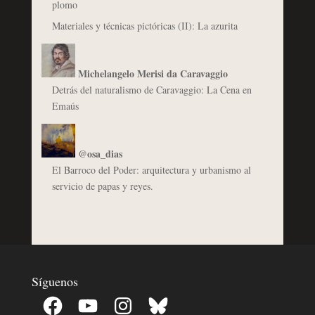
plomo
Materiales y técnicas pictóricas (II): La azurita
Michelangelo Merisi da Caravaggio
Detrás del naturalismo de Caravaggio: La Cena en
Emaús
@osa_dias
El Barroco del Poder: arquitectura y urbanismo al
servicio de papas y reyes.
Síguenos
Facebook
YouTube
Instagram
Bluesky