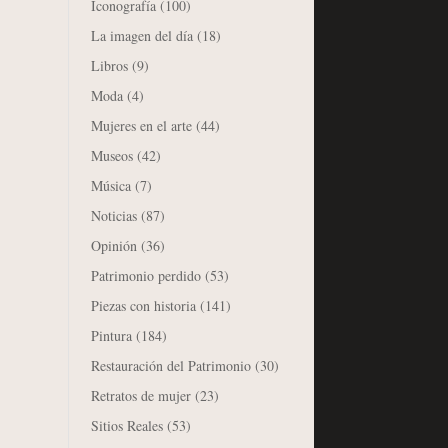
Iconografía
(100)
La imagen del día
(18)
Libros
(9)
Moda
(4)
Mujeres en el arte
(44)
Museos
(42)
Música
(7)
Noticias
(87)
Opinión
(36)
Patrimonio perdido
(53)
Piezas con historia
(141)
Pintura
(184)
Restauración del Patrimonio
(30)
Retratos de mujer
(23)
Sitios Reales
(53)