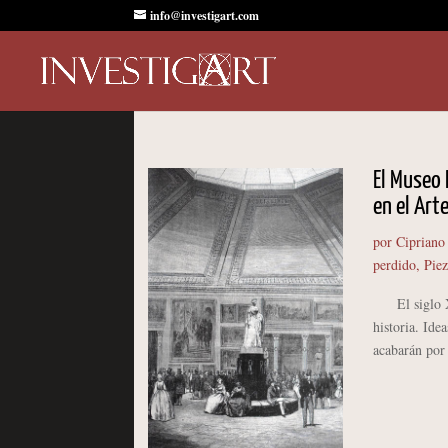
info@investigart.com
El Museo 
en el Arte
por
Cipriano
perdido
,
Piez
El siglo XIX
historia. Ide
acabarán por