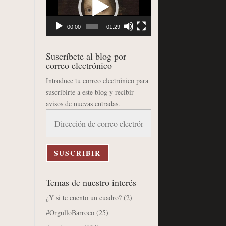
vídeo
00:00
01:29
Suscríbete al blog por
correo electrónico
Introduce tu correo electrónico para
suscribirte a este blog y recibir
avisos de nuevas entradas.
Dirección
de
correo
electrónico
SUSCRIBIR
Temas de nuestro interés
¿Y si te cuento un cuadro?
(2)
#OrgulloBarroco
(25)