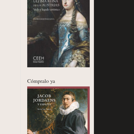
Cómpralo ya