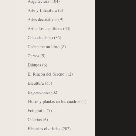
Arquitectura
(104)
Arte y Literatura
(2)
Artes decorativas
(9)
Artículos científicos
(33)
Coleccionismo
(35)
Cuéntame un libro
(8)
Cursos
(5)
Dibujos
(6)
El Rincón del Sereno
(12)
Escultura
(53)
Exposiciones
(32)
Flores y plantas en los cuadros
(1)
Fotografía
(7)
Galerías
(6)
Historias olvidadas
(202)