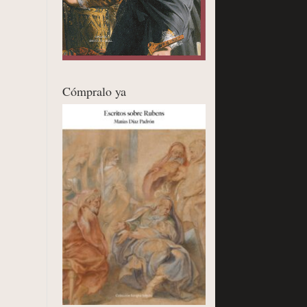
Cómpralo ya