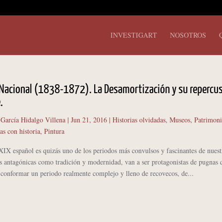
INVESTIGART
NOSOTROS
Nacional (1838-1872). La Desamortización y su repercu
.
 García Hidalgo Villena
|
Jun 21, 2016
|
Historias olvidadas
,
Museos
,
Patrimon
as con historia
,
Pintura
 español es quizás uno de los periodos más convulsos y fascinantes de nuest
as antagónicas como tradición y modernidad, van a ser protagonistas de pugnas 
 conformar un periodo realmente complejo y lleno de recovecos, de...