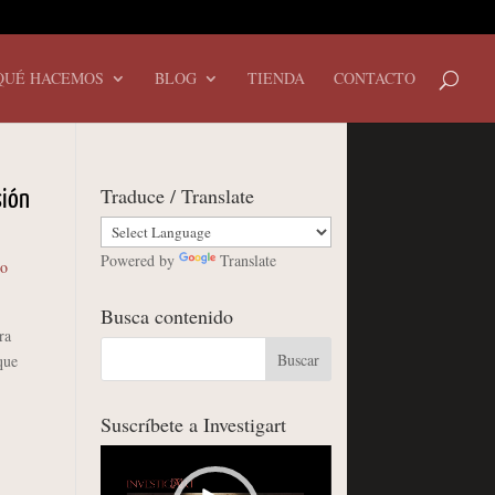
QUÉ HACEMOS
BLOG
TIENDA
CONTACTO
Traduce / Translate
sión
Powered by
Translate
io
Busca contenido
ra
que
Suscríbete a Investigart
Reproductor
de