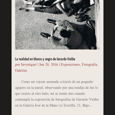
La realidad en blanco y negro de Gerardo Vielba
por
Investigart
|
Jun 28, 2016
|
Exposiciones
,
Fotografía
,
Galerías
Como un voyeur asomado a través de un pequeño
agujero en la pared, observando por una rendija de luz lo
que ocurre al otro lado, así se siente uno cuando
contempla la exposición de fotografías de Gerardo Vielba
en la Galería José de la Mano (c/ Zorrilla, 21, Bajo...