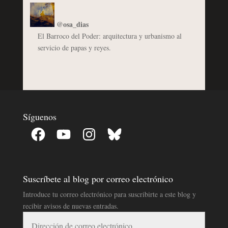
@osa_dias
El Barroco del Poder: arquitectura y urbanismo al
servicio de papas y reyes.
Síguenos
Facebook
YouTube
Instagram
Bluesky
Suscríbete al blog por correo electrónico
Introduce tu correo electrónico para suscribirte a este blog y
recibir avisos de nuevas entradas.
Dirección