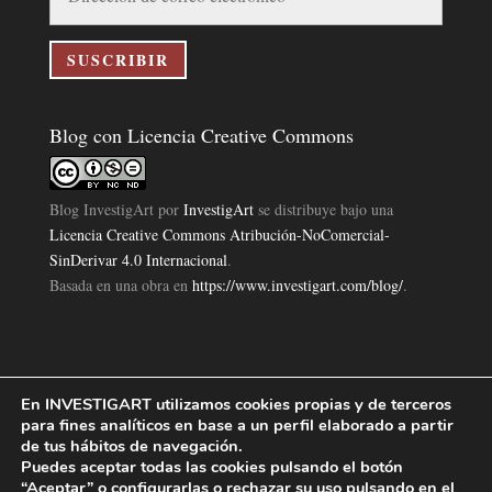
de
correo
electrónico
SUSCRIBIR
Blog con Licencia Creative Commons
Blog InvestigArt
por
InvestigArt
se distribuye bajo una
Licencia Creative Commons Atribución-NoComercial-
SinDerivar 4.0 Internacional
.
Basada en una obra en
https://www.investigart.com/blog/
.
En INVESTIGART utilizamos cookies propias y de terceros
Política de Privacidad
Aviso Legal
Política de Cookies
|
|
|
para fines analíticos en base a un perfil elaborado a partir
Diseño Pagina Web 4U
Investigart Copyright © 2019. |
de tus hábitos de navegación.
Puedes aceptar todas las cookies pulsando el botón
“Aceptar” o configurarlas o rechazar su uso pulsando en el