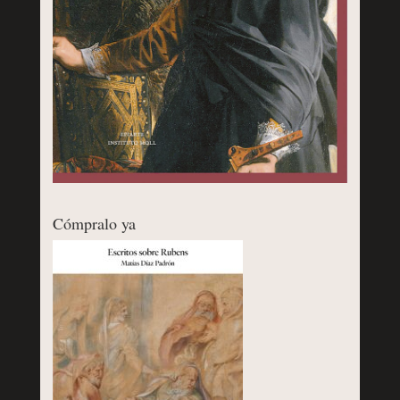
Cómpralo ya