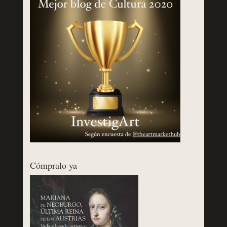
Cómpralo ya