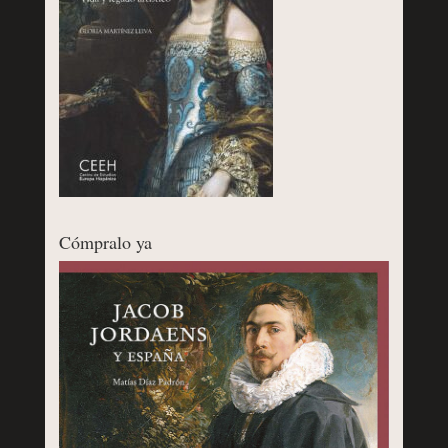
Cómpralo ya