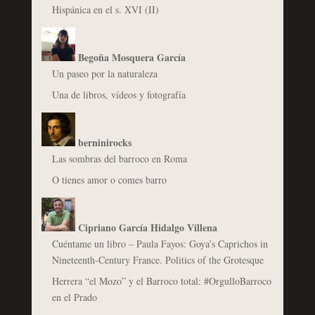
Hispánica en el s. XVI (II)
Begoña Mosquera García
Un paseo por la naturaleza
Una de libros, vídeos y fotografía
berninirocks
Las sombras del barroco en Roma
O tienes amor o comes barro
Cipriano García Hidalgo Villena
Cuéntame un libro – Paula Fayos: Goya’s Caprichos in
Nineteenth-Century France. Politics of the Grotesque
Herrera “el Mozo” y el Barroco total: #OrgulloBarroco
en el Prado