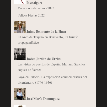
Investigart
Vacaciones de verano 2023
Felices Fiestas 2022
Jaime Belmonte de la Haza
El Arco de Trajano en Benevento, un triunfo
propagandístico
Javier Jordán de Urríes
Las vistas de puertos de España: Mariano Sánchez
copista de Vernet
Goya en Palacio. La exposición conmemorativa del
bicentenario (1746-1946)
José María Domínguez