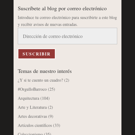
Suscríbete al blog por correo electrónico
Introduce tu correo electrónico para suscribirte a este blog
y recibir avisos de nuevas entradas.
Dirección
de
correo
electrónico
SUSCRIBIR
Temas de nuestro interés
¿Y si te cuento un cuadro?
(2)
#OrgulloBarroco
(25)
Arquitectura
(104)
Arte y Literatura
(2)
Artes decorativas
(9)
Artículos científicos
(33)
Coleccionismo
(35)