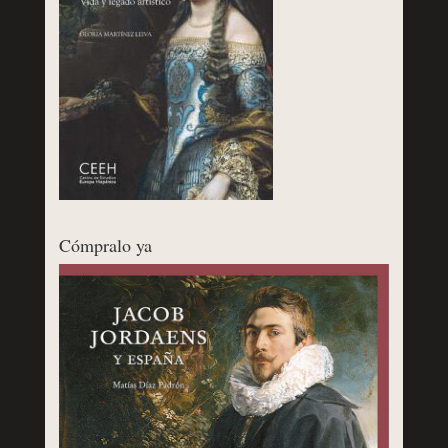
Cómpralo ya