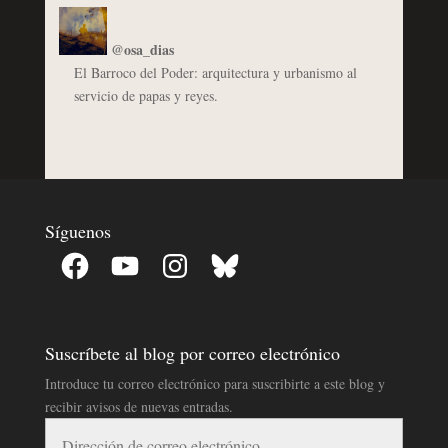
@osa_dias
El Barroco del Poder: arquitectura y urbanismo al
servicio de papas y reyes.
Síguenos
Facebook
YouTube
Instagram
Bluesky
Suscríbete al blog por correo electrónico
Introduce tu correo electrónico para suscribirte a este blog y
recibir avisos de nuevas entradas.
Dirección