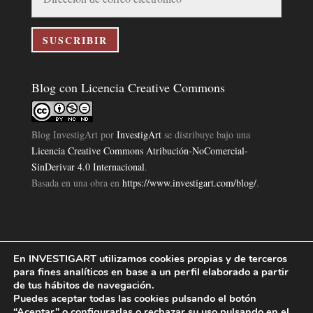
de
correo
electrónico
SUSCRIBIR
Blog con Licencia Creative Commons
Blog InvestigArt
por
InvestigArt
se distribuye bajo una
Licencia Creative Commons Atribución-NoComercial-
SinDerivar 4.0 Internacional
.
Basada en una obra en
https://www.investigart.com/blog/
.
En INVESTIGART utilizamos cookies propias y de terceros
Política de Privacidad
Aviso Legal
Política de Cookies
|
|
|
para fines analíticos en base a un perfil elaborado a partir
Diseño Pagina Web 4U
Investigart Copyright © 2019. |
de tus hábitos de navegación.
Puedes aceptar todas las cookies pulsando el botón
“Aceptar” o configurarlas o rechazar su uso pulsando en el