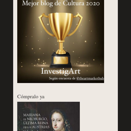
Cómpralo ya