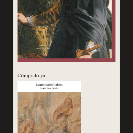
Cómpralo ya