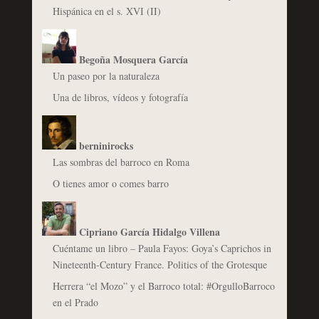
Hispánica en el s. XVI (II)
Begoña Mosquera García
Un paseo por la naturaleza
Una de libros, vídeos y fotografía
berninirocks
Las sombras del barroco en Roma
O tienes amor o comes barro
Cipriano García Hidalgo Villena
Cuéntame un libro – Paula Fayos: Goya’s Caprichos in
Nineteenth-Century France. Politics of the Grotesque
Herrera “el Mozo” y el Barroco total: #OrgulloBarroco
en el Prado