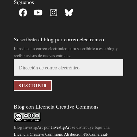
Síguenos
Facebook
YouTube
Instagram
Bluesky
Suscríbete al blog por correo electrónico
Introduce tu correo electrónico para suscribirte a este blog y
recibir avisos de nuevas entradas.
Dirección
de
correo
electrónico
SUSCRIBIR
Blog con Licencia Creative Commons
Blog InvestigArt
por
InvestigArt
se distribuye bajo una
Licencia Creative Commons Atribución-NoComercial-