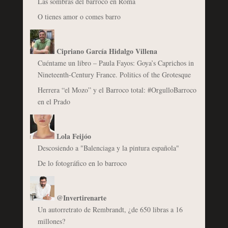
Las sombras del barroco en Roma
O tienes amor o comes barro
Cipriano García Hidalgo Villena
Cuéntame un libro – Paula Fayos: Goya’s Caprichos in
Nineteenth-Century France. Politics of the Grotesque
Herrera “el Mozo” y el Barroco total: #OrgulloBarroco
en el Prado
Lola Feijóo
Descosiendo a "Balenciaga y la pintura española"
De lo fotográfico en lo barroco
@Invertirenarte
Un autorretrato de Rembrandt, ¿de 650 libras a 16
millones?