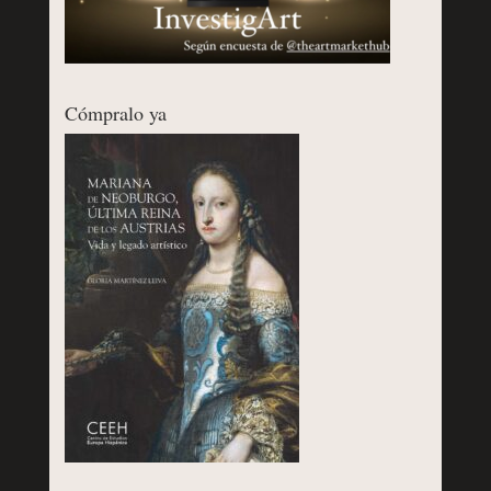
Cómpralo ya