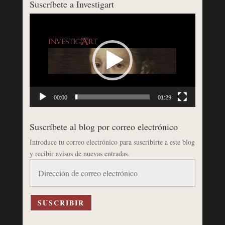
Suscríbete a Investigart
Reproductor
de
vídeo
00:00
01:29
Suscríbete al blog por correo electrónico
Introduce tu correo electrónico para suscribirte a este blog
y recibir avisos de nuevas entradas.
Dirección
de
correo
electrónico
SUSCRIBIR