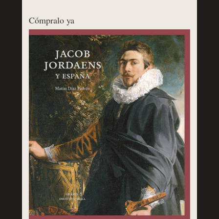
Cómpralo ya