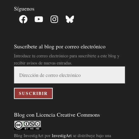
Síguenos
Facebook
YouTube
Instagram
Bluesky
Suscríbete al blog por correo electrónico
Introduce tu correo electrónico para suscribirte a este blog y
recibir avisos de nuevas entradas.
Dirección
de
correo
electrónico
SUSCRIBIR
Blog con Licencia Creative Commons
Blog InvestigArt
por
InvestigArt
se distribuye bajo una