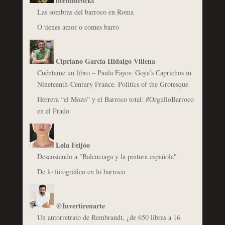
berninirocks
Las sombras del barroco en Roma
O tienes amor o comes barro
Cipriano García Hidalgo Villena
Cuéntame un libro – Paula Fayos: Goya’s Caprichos in
Nineteenth-Century France. Politics of the Grotesque
Herrera “el Mozo” y el Barroco total: #OrgulloBarroco
en el Prado
Lola Feijóo
Descosiendo a "Balenciaga y la pintura española"
De lo fotográfico en lo barroco
@Invertirenarte
Un autorretrato de Rembrandt, ¿de 650 libras a 16