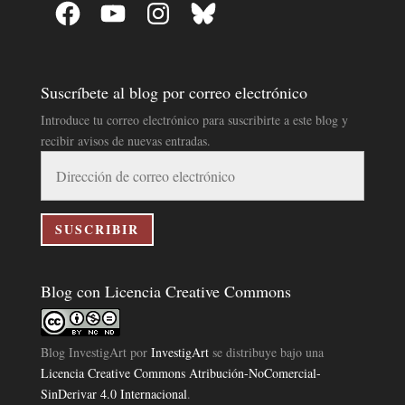
Facebook
YouTube
Instagram
Bluesky
Suscríbete al blog por correo electrónico
Introduce tu correo electrónico para suscribirte a este blog y
recibir avisos de nuevas entradas.
Dirección
de
correo
electrónico
SUSCRIBIR
Blog con Licencia Creative Commons
Blog InvestigArt
por
InvestigArt
se distribuye bajo una
Licencia Creative Commons Atribución-NoComercial-
SinDerivar 4.0 Internacional
.