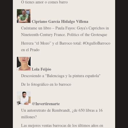
O tienes amor o comes barro
Cipriano García Hidalgo Villena
Cuéntame un libro – Paula Fayos: Goya’s Caprichos in
Nineteenth-Century France. Politics of the Grotesque
Herrera “el Mozo” y el Barroco total: #OrgulloBarroco
en el Prado
Lola Feijóo
Descosiendo a "Balenciaga y la pintura española"
De lo fotográfico en lo barroco
@Invertirenarte
Un autorretrato de Rembrandt, ¿de 650 libras a 16
millones?
Las mejores ventas barrocas de los últimos años en