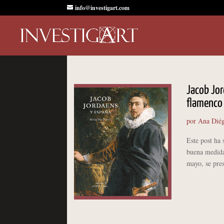
info@investigart.com
Jacob Jor
flamenco 
por
Ana Diég
Este post ha 
buena medida
mayo, se pres