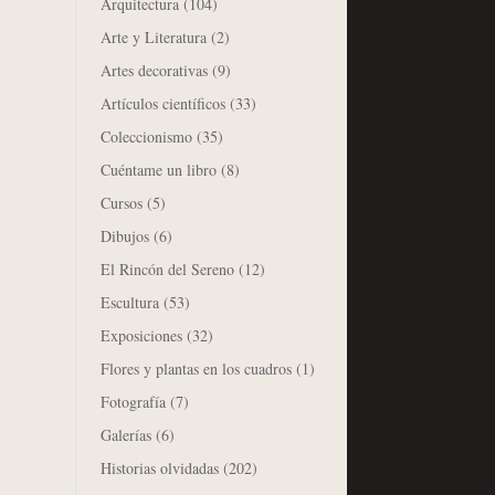
Arquitectura
(104)
Arte y Literatura
(2)
Artes decorativas
(9)
Artículos científicos
(33)
Coleccionismo
(35)
Cuéntame un libro
(8)
Cursos
(5)
Dibujos
(6)
El Rincón del Sereno
(12)
Escultura
(53)
Exposiciones
(32)
Flores y plantas en los cuadros
(1)
Fotografía
(7)
Galerías
(6)
Historias olvidadas
(202)