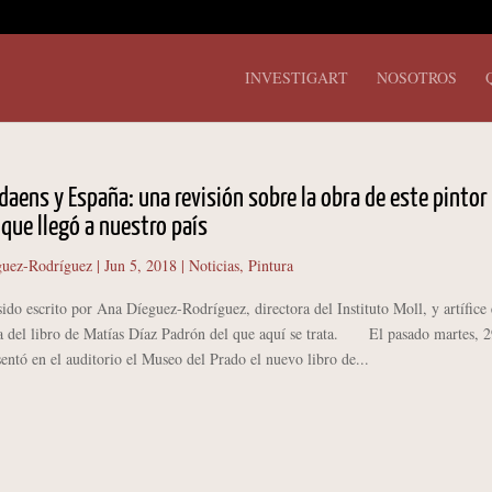
INVESTIGART
NOSOTROS
daens y España: una revisión sobre la obra de este pintor
que llegó a nuestro país
uez-Rodríguez
|
Jun 5, 2018
|
Noticias
,
Pintura
sido escrito por Ana Díeguez-Rodríguez, directora del Instituto Moll, y artífice
 del libro de Matías Díaz Padrón del que aquí se trata. El pasado martes, 2
entó en el auditorio el Museo del Prado el nuevo libro de...