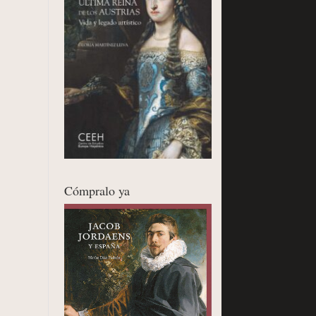
Cómpralo ya