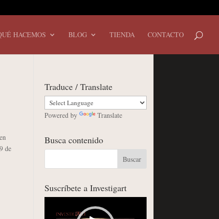
QUÉ HACEMOS
BLOG
TIENDA
CONTACTO
Traduce / Translate
Powered by
Translate
 en
Busca contenido
9 de
Suscríbete a Investigart
Reproductor
de