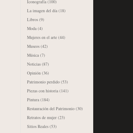
Iconografía
(100)
La imagen del día
(18)
Libros
(9)
Moda
(4)
Mujeres en el arte
(44)
Museos
(42)
Música
(7)
Noticias
(87)
Opinión
(36)
Patrimonio perdido
(53)
Piezas con historia
(141)
Pintura
(184)
Restauración del Patrimonio
(30)
Retratos de mujer
(23)
Sitios Reales
(53)