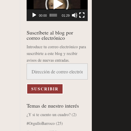
vídeo
00:00
01:29
Suscríbete al blog por
correo electrónico
Introduce tu correo electrónico para
suscribirte a este blog y recibir
avisos de nuevas entradas.
Dirección
de
correo
electrónico
SUSCRIBIR
Temas de nuestro interés
¿Y si te cuento un cuadro?
(2)
#OrgulloBarroco
(25)