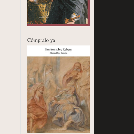
Cómpralo ya