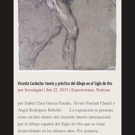
Vicente Carducho: teoría y práctica del dibujo en el Siglo de Oro
por
Investigart
|
Jun 22, 2015
|
Exposiciones
,
Noticias
por Isabel Clara García-Toraño, Álvaro Pascual Chenel y
Ángel Rodríguez Rebollo La exposición se presenta
como un hito dentro del creciente interés internacional
por el dibujo español del Siglo de Oro que se viene
desarrollando en los últimos años. Por primera...