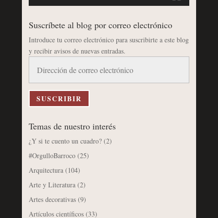
Suscríbete al blog por correo electrónico
Introduce tu correo electrónico para suscribirte a este blog
y recibir avisos de nuevas entradas.
Dirección
de
correo
electrónico
SUSCRIBIR
Temas de nuestro interés
¿Y si te cuento un cuadro?
(2)
#OrgulloBarroco
(25)
Arquitectura
(104)
Arte y Literatura
(2)
Artes decorativas
(9)
Artículos científicos
(33)