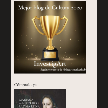
Cómpralo ya