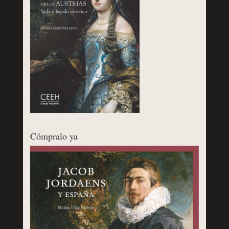
Cómpralo ya