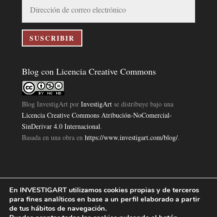
Dirección
de
correo
electrónico
SUSCRIBIR
Blog con Licencia Creative Commons
Blog InvestigArt
por
InvestigArt
se distribuye bajo una
Licencia Creative Commons Atribución-NoComercial-
SinDerivar 4.0 Internacional
.
Basada en una obra en
https://www.investigart.com/blog/
.
En INVESTIGART utilizamos cookies propias y de terceros
Política de Privacidad
Aviso Legal
Política de Cookies
|
|
|
para fines analíticos en base a un perfil elaborado a partir
Diseño Pagina Web 4U
Investigart Copyright © 2019. |
de tus hábitos de navegación.