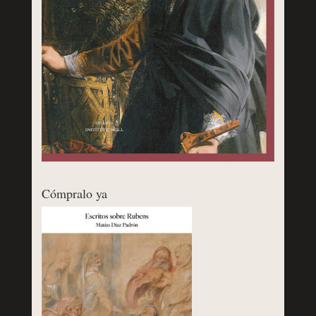
Cómpralo ya