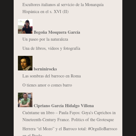
Escultores italianos al servicio de la Monarquía
Hispánica en el s. XVI (II)
Begoña Mosquera García
Un paseo por la naturaleza
Una de libros, vídeos y fotografía
berninirocks
Las sombras del barroco en Roma
O tienes amor o comes barro
Cipriano García Hidalgo Villena
Cuéntame un libro – Paula Fayos: Goya’s Caprichos in
Nineteenth-Century France. Politics of the Grotesque
Herrera “el Mozo” y el Barroco total: #OrgulloBarroco
en el Prado