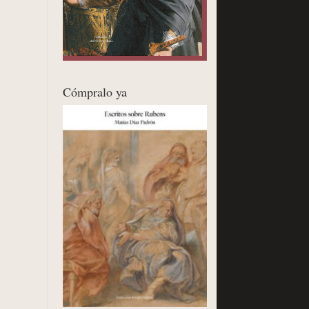
Cómpralo ya