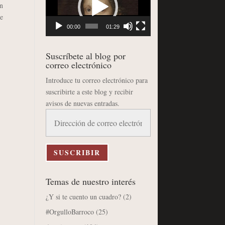
n
vídeo
 e
00:00
01:29
Suscríbete al blog por
correo electrónico
Introduce tu correo electrónico para
suscribirte a este blog y recibir
avisos de nuevas entradas.
Dirección
de
correo
electrónico
SUSCRIBIR
Temas de nuestro interés
¿Y si te cuento un cuadro?
(2)
#OrgulloBarroco
(25)