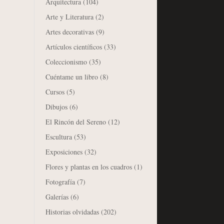
Arquitectura
(104)
Arte y Literatura
(2)
Artes decorativas
(9)
Artículos científicos
(33)
Coleccionismo
(35)
Cuéntame un libro
(8)
Cursos
(5)
Dibujos
(6)
El Rincón del Sereno
(12)
Escultura
(53)
Exposiciones
(32)
Flores y plantas en los cuadros
(1)
Fotografía
(7)
Galerías
(6)
Historias olvidadas
(202)