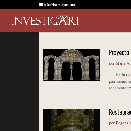
info@investigart.com
Proyecto 
por
María Al
En la actual
patrimonio cu
los ámbitos y
Restaura
por
Begoña M