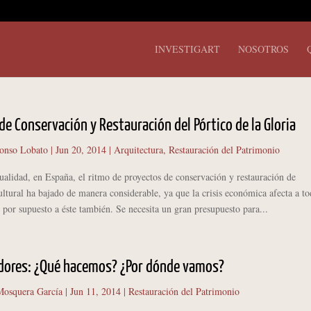
INVESTIGART
NOSOTROS
de Conservación y Restauración del Pórtico de la Gloria
onso Lobato
|
Jun 20, 2014
|
Arquitectura
,
Restauración del Patrimonio
idad, en España, el ritmo de proyectos de conservación y restauración de
ltural ha bajado de manera considerable, ya que la crisis económica afecta a to
 por supuesto a éste también. Se necesita un gran presupuesto para...
dores: ¿Qué hacemos? ¿Por dónde vamos?
osquera García
|
Jun 11, 2014
|
Restauración del Patrimonio