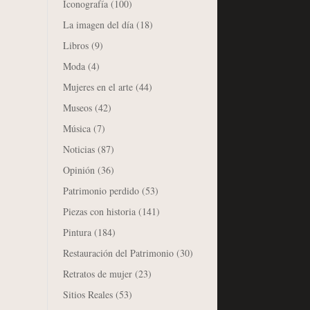
Iconografía
(100)
La imagen del día
(18)
Libros
(9)
Moda
(4)
Mujeres en el arte
(44)
Museos
(42)
Música
(7)
Noticias
(87)
Opinión
(36)
Patrimonio perdido
(53)
Piezas con historia
(141)
Pintura
(184)
Restauración del Patrimonio
(30)
Retratos de mujer
(23)
Sitios Reales
(53)