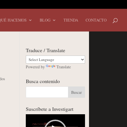
QUÉ HACEMOS
BLOG
TIENDA
CONTACTO
Traduce / Translate
Powered by
Translate
dos
Busca contenido
Suscríbete a Investigart
Reproductor
de