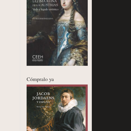
Cómpralo ya