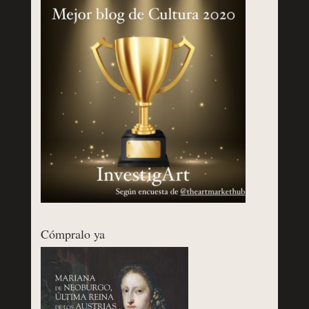
Cómpralo ya