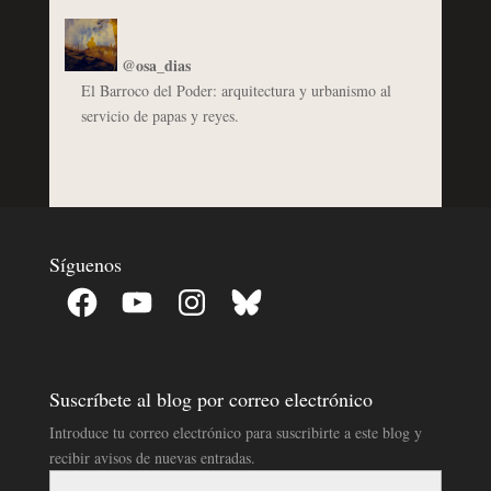
@osa_dias
El Barroco del Poder: arquitectura y urbanismo al
servicio de papas y reyes.
Síguenos
Facebook
YouTube
Instagram
Bluesky
Suscríbete al blog por correo electrónico
Introduce tu correo electrónico para suscribirte a este blog y
recibir avisos de nuevas entradas.
Dirección