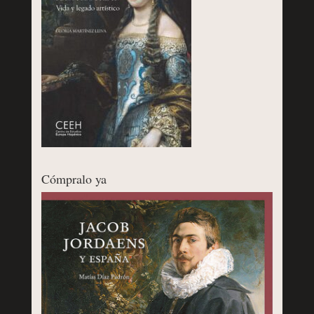
Cómpralo ya