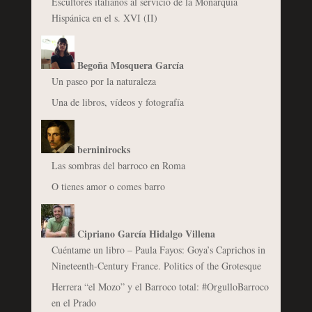
Escultores italianos al servicio de la Monarquía
Hispánica en el s. XVI (II)
Begoña Mosquera García
Un paseo por la naturaleza
Una de libros, vídeos y fotografía
berninirocks
Las sombras del barroco en Roma
O tienes amor o comes barro
Cipriano García Hidalgo Villena
Cuéntame un libro – Paula Fayos: Goya’s Caprichos in
Nineteenth-Century France. Politics of the Grotesque
Herrera “el Mozo” y el Barroco total: #OrgulloBarroco
en el Prado