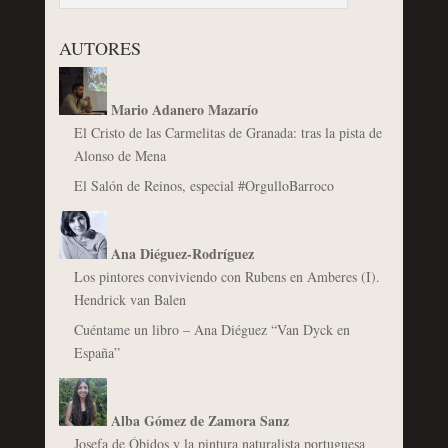
AUTORES
Mario Adanero Mazarío
El Cristo de las Carmelitas de Granada: tras la pista de
Alonso de Mena
El Salón de Reinos, especial #OrgulloBarroco
Ana Diéguez-Rodríguez
Los pintores conviviendo con Rubens en Amberes (I).
Hendrick van Balen
Cuéntame un libro – Ana Diéguez “Van Dyck en
España”
Alba Gómez de Zamora Sanz
Josefa de Óbidos y la pintura naturalista portuguesa