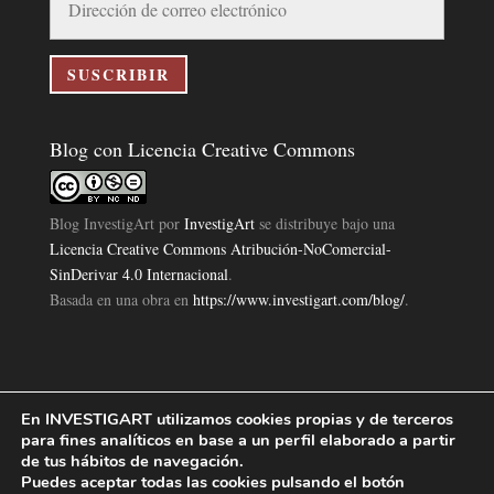
de
correo
electrónico
SUSCRIBIR
Blog con Licencia Creative Commons
Blog InvestigArt
por
InvestigArt
se distribuye bajo una
Licencia Creative Commons Atribución-NoComercial-
SinDerivar 4.0 Internacional
.
Basada en una obra en
https://www.investigart.com/blog/
.
En INVESTIGART utilizamos cookies propias y de terceros
Política de Privacidad
Aviso Legal
Política de Cookies
|
|
|
para fines analíticos en base a un perfil elaborado a partir
Diseño Pagina Web 4U
Investigart Copyright © 2019. |
de tus hábitos de navegación.
Puedes aceptar todas las cookies pulsando el botón