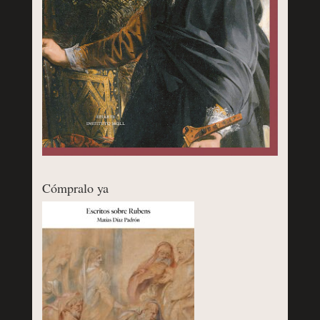
Cómpralo ya