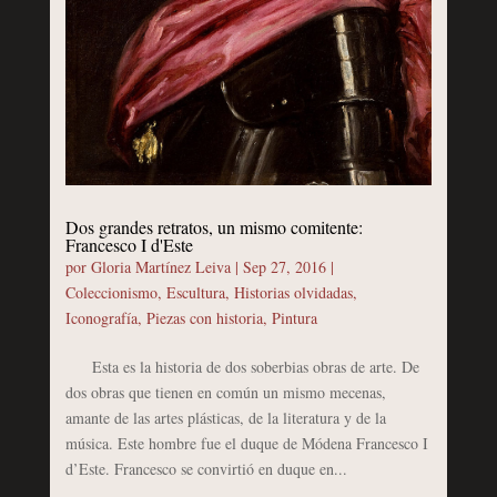
Dos grandes retratos, un mismo comitente:
Francesco I d'Este
por
Gloria Martínez Leiva
|
Sep 27, 2016
|
Coleccionismo
,
Escultura
,
Historias olvidadas
,
Iconografía
,
Piezas con historia
,
Pintura
Esta es la historia de dos soberbias obras de arte. De
dos obras que tienen en común un mismo mecenas,
amante de las artes plásticas, de la literatura y de la
música. Este hombre fue el duque de Módena Francesco I
d’Este. Francesco se convirtió en duque en...