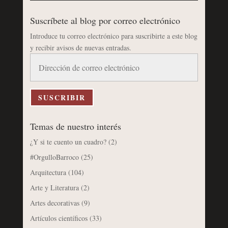
Suscríbete al blog por correo electrónico
Introduce tu correo electrónico para suscribirte a este blog
y recibir avisos de nuevas entradas.
Dirección
de
correo
electrónico
SUSCRIBIR
Temas de nuestro interés
¿Y si te cuento un cuadro?
(2)
#OrgulloBarroco
(25)
Arquitectura
(104)
Arte y Literatura
(2)
Artes decorativas
(9)
Artículos científicos
(33)