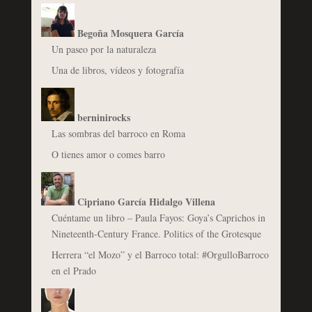
Begoña Mosquera García
Un paseo por la naturaleza
Una de libros, vídeos y fotografía
berninirocks
Las sombras del barroco en Roma
O tienes amor o comes barro
Cipriano García Hidalgo Villena
Cuéntame un libro – Paula Fayos: Goya’s Caprichos in
Nineteenth-Century France. Politics of the Grotesque
Herrera “el Mozo” y el Barroco total: #OrgulloBarroco
en el Prado