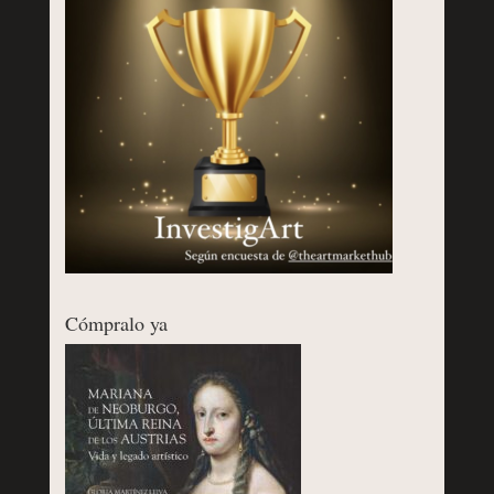
Cómpralo ya