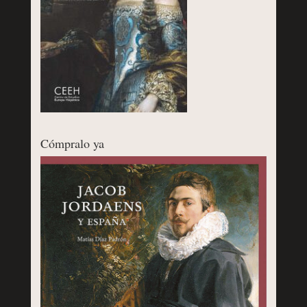
Cómpralo ya