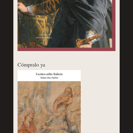
Cómpralo ya