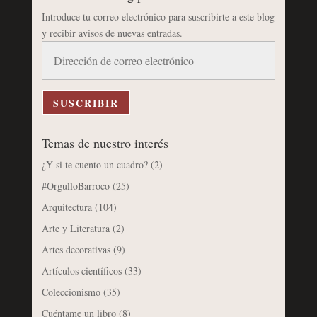
Introduce tu correo electrónico para suscribirte a este blog
y recibir avisos de nuevas entradas.
Dirección
de
correo
electrónico
SUSCRIBIR
Temas de nuestro interés
¿Y si te cuento un cuadro?
(2)
#OrgulloBarroco
(25)
Arquitectura
(104)
Arte y Literatura
(2)
Artes decorativas
(9)
Artículos científicos
(33)
Coleccionismo
(35)
Cuéntame un libro
(8)