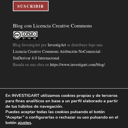
electrónico
SUSCRIBIR
Blog con Licencia Creative Commons
Blog InvestigArt
por
InvestigArt
se distribuye bajo una
Licencia Creative Commons Atribución-NoComercial-
SinDerivar 4.0 Internacional
.
Basada en una obra en
https://www.investigart.com/blog/
.
En INVESTIGART utilizamos cookies propias y de terceros
Política de Privacidad
Aviso Legal
Política de Cookies
|
|
|
para fines analíticos en base a un perfil elaborado a partir
Diseño Pagina Web 4U
Investigart Copyright © 2019. |
de tus hábitos de navegación.
Puedes aceptar todas las cookies pulsando el botón
“Aceptar” o configurarlas o rechazar su uso pulsando en el
botón
ajustes
.