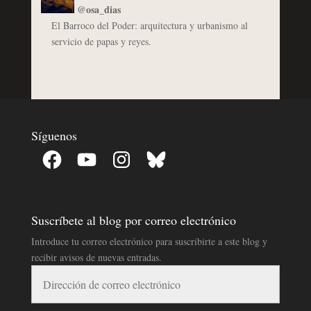
@osa_dias
El Barroco del Poder: arquitectura y urbanismo al
servicio de papas y reyes.
Síguenos
Facebook
YouTube
Instagram
Bluesky
Suscríbete al blog por correo electrónico
Introduce tu correo electrónico para suscribirte a este blog y
recibir avisos de nuevas entradas.
Dirección
de
correo