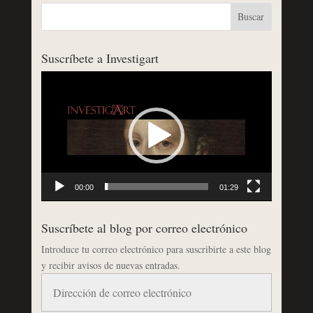
Suscríbete a Investigart
Reproductor
de
vídeo
00:00
01:29
Suscríbete al blog por correo electrónico
Introduce tu correo electrónico para suscribirte a este blog
y recibir avisos de nuevas entradas.
Dirección
de
correo