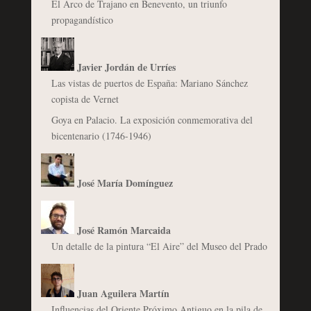
El Arco de Trajano en Benevento, un triunfo
propagandístico
Javier Jordán de Urríes
Las vistas de puertos de España: Mariano Sánchez
copista de Vernet
Goya en Palacio. La exposición conmemorativa del
bicentenario (1746-1946)
José María Domínguez
José Ramón Marcaida
Un detalle de la pintura “El Aire” del Museo del Prado
Juan Aguilera Martín
Influencias del Oriente Próximo Antiguo en la pila de