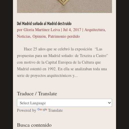
Del Madrid soñado al Madrid destruído
por
Gloria Martínez Leiva
|
Jul 4, 2017
|
Arquitectura
,
Noticias
,
Opinión
,
Patrimonio perdido
Hace 25 años que se celebró la exposición “Las
propuestas para un Madrid soñado: de Texeira a Castro”
con motivo de la Capital Europea de la Cultura que
Madrid ostentó en 1992. En ella se analizaban toda una
serie de proyectos arquitectónicos y...
Traduce / Translate
Powered by
Translate
Busca contenido