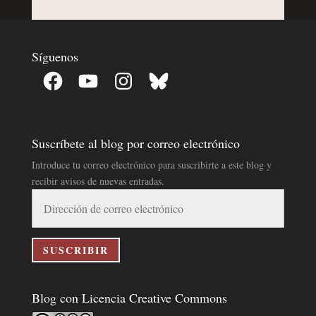
Síguenos
Facebook
YouTube
Instagram
Bluesky
Suscríbete al blog por correo electrónico
Introduce tu correo electrónico para suscribirte a este blog y
recibir avisos de nuevas entradas.
Dirección
de
correo
electrónico
SUSCRIBIR
Blog con Licencia Creative Commons