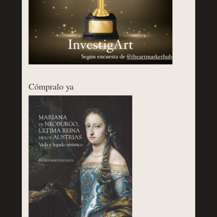
Cómpralo ya