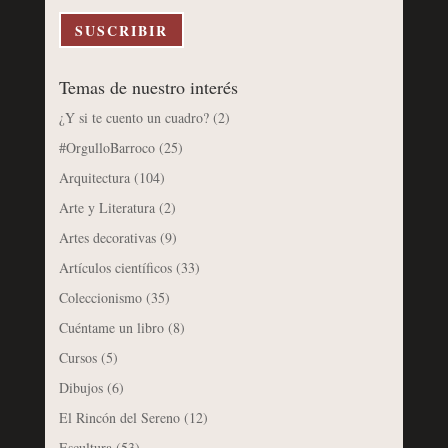
electrónico
SUSCRIBIR
Temas de nuestro interés
¿Y si te cuento un cuadro?
(2)
#OrgulloBarroco
(25)
Arquitectura
(104)
Arte y Literatura
(2)
Artes decorativas
(9)
Artículos científicos
(33)
Coleccionismo
(35)
Cuéntame un libro
(8)
Cursos
(5)
Dibujos
(6)
El Rincón del Sereno
(12)
Escultura
(53)