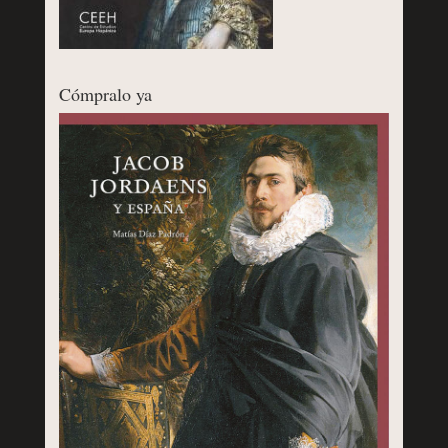
Cómpralo ya