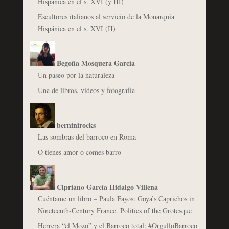
Hispánica en el s. XVI (y III)
Escultores italianos al servicio de la Monarquía
Hispánica en el s. XVI (II)
Begoña Mosquera García
Un paseo por la naturaleza
Una de libros, vídeos y fotografía
berninirocks
Las sombras del barroco en Roma
O tienes amor o comes barro
Cipriano García Hidalgo Villena
Cuéntame un libro – Paula Fayos: Goya’s Caprichos in
Nineteenth-Century France. Politics of the Grotesque
Herrera “el Mozo” y el Barroco total: #OrgulloBarroco