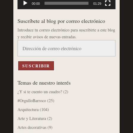
00:00
01:29
Suscríbete al blog por correo electrónico
Introduce tu correo electrónico para suscribirte a este blog
y recibir avisos de nuevas entradas.
Dirección
de
correo
electrónico
SUSCRIBIR
Temas de nuestro interés
¿Y si te cuento un cuadro?
(2)
#OrgulloBarroco
(25)
Arquitectura
(104)
Arte y Literatura
(2)
Artes decorativas
(9)