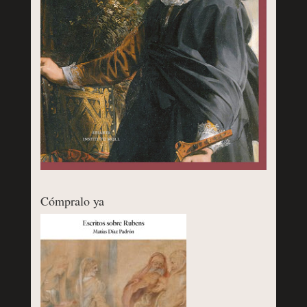
Cómpralo ya