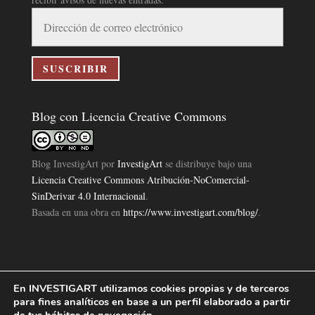
Dirección
de
correo
electrónico
SUSCRIBIR
Blog con Licencia Creative Commons
Blog InvestigArt
por
InvestigArt
se distribuye bajo una
Licencia Creative Commons Atribución-NoComercial-
SinDerivar 4.0 Internacional
.
Basada en una obra en
https://www.investigart.com/blog/
.
En INVESTIGART utilizamos cookies propias y de terceros
Política de Privacidad
Aviso Legal
Política de Cookies
|
|
|
para fines analíticos en base a un perfil elaborado a partir
Diseño Pagina Web 4U
Investigart Copyright © 2019. |