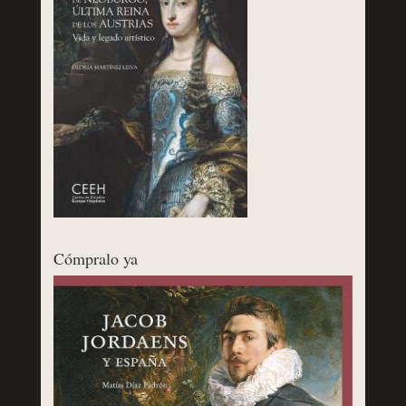
Cómpralo ya