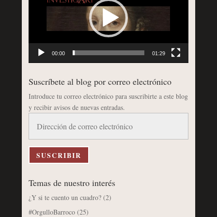
vídeo
00:00
01:29
Suscríbete al blog por correo electrónico
Introduce tu correo electrónico para suscribirte a este blog
y recibir avisos de nuevas entradas.
Dirección
de
correo
electrónico
SUSCRIBIR
Temas de nuestro interés
¿Y si te cuento un cuadro?
(2)
#OrgulloBarroco
(25)