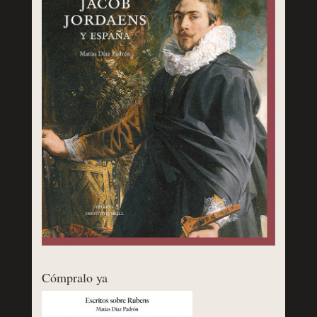
Cómpralo ya