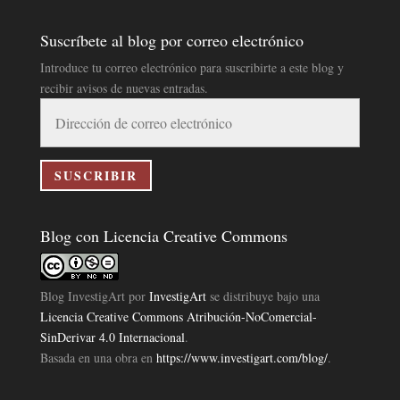
Suscríbete al blog por correo electrónico
Introduce tu correo electrónico para suscribirte a este blog y
recibir avisos de nuevas entradas.
Dirección
de
correo
electrónico
SUSCRIBIR
Blog con Licencia Creative Commons
Blog InvestigArt
por
InvestigArt
se distribuye bajo una
Licencia Creative Commons Atribución-NoComercial-
SinDerivar 4.0 Internacional
.
Basada en una obra en
https://www.investigart.com/blog/
.