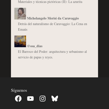
Materiales y técnicas pictóricas (II): La azurita
Michelangelo Merisi da Caravaggio
Detrás del naturalismo de Caravaggio: La Cena en
Emaús
@osa_dias
El Barroco del Poder: arquitectura y urbanismo al
servicio de papas y reyes.
Síguenos
Facebook
YouTube
Instagram
Bluesky