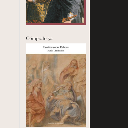
Cómpralo ya