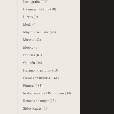
Iconografía
(100)
La imagen del día
(18)
Libros
(9)
Moda
(4)
Mujeres en el arte
(44)
Museos
(42)
Música
(7)
Noticias
(87)
Opinión
(36)
Patrimonio perdido
(53)
Piezas con historia
(141)
Pintura
(184)
Restauración del Patrimonio
(30)
Retratos de mujer
(23)
Sitios Reales
(53)