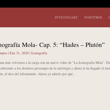
INVESTIGART
NOSOTROS
nografía Mola- Cap. 5: “Hades – Plutón”
ampos
|
Ene 31, 2020
|
Iconografía
más volvemos a la carga con un nuevo vídeo de “La Iconografía Mola”. El
cubriendo a los distintos personajes de la mitología y ahora le ha llegado el tur
n, el dios del inframundo. Ahora ya sabréis por qué...