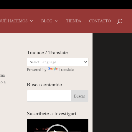
QUÉ HACEMOS
BLOG
TIENDA
CONTACTO
Traduce / Translate
Powered by
Translate
ena
no a
Busca contenido
Suscríbete a Investigart
Reproductor
de