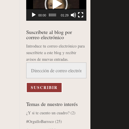
vídeo
00:00
01:29
Suscríbete al blog por
correo electrónico
Introduce tu correo electrónico para
suscribirte a este blog y recibir
avisos de nuevas entradas.
Dirección
de
correo
electrónico
SUSCRIBIR
Temas de nuestro interés
¿Y si te cuento un cuadro?
(2)
#OrgulloBarroco
(25)