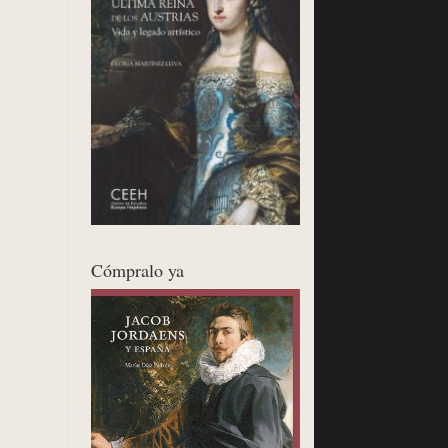
Cómpralo ya