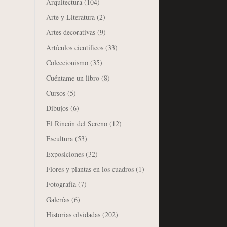
Arquitectura
(104)
Arte y Literatura
(2)
Artes decorativas
(9)
Artículos científicos
(33)
Coleccionismo
(35)
Cuéntame un libro
(8)
Cursos
(5)
Dibujos
(6)
El Rincón del Sereno
(12)
Escultura
(53)
Exposiciones
(32)
Flores y plantas en los cuadros
(1)
Fotografía
(7)
Galerías
(6)
Historias olvidadas
(202)