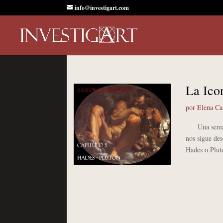
info@investigart.com
La Ico
por
Elena C
Una semana 
nos sigue des
Hades o Plutó