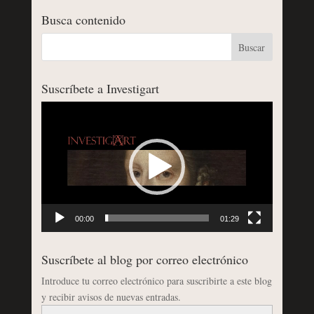
Busca contenido
Suscríbete a Investigart
Reproductor
de
vídeo
00:00
01:29
Suscríbete al blog por correo electrónico
Introduce tu correo electrónico para suscribirte a este blog
y recibir avisos de nuevas entradas.
Dirección