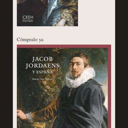
Cómpralo ya