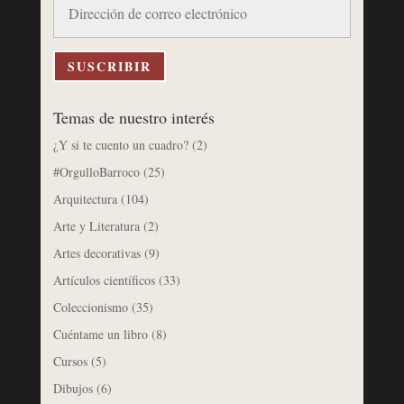
de
correo
electrónico
SUSCRIBIR
Temas de nuestro interés
¿Y si te cuento un cuadro?
(2)
#OrgulloBarroco
(25)
Arquitectura
(104)
Arte y Literatura
(2)
Artes decorativas
(9)
Artículos científicos
(33)
Coleccionismo
(35)
Cuéntame un libro
(8)
Cursos
(5)
Dibujos
(6)