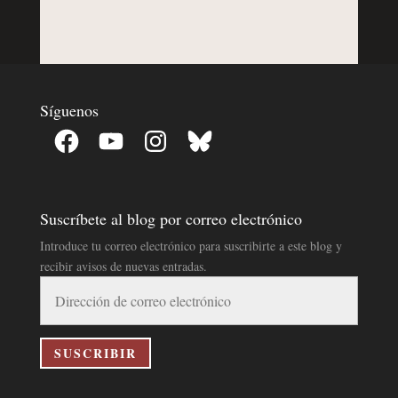
Síguenos
Facebook
YouTube
Instagram
Bluesky
Suscríbete al blog por correo electrónico
Introduce tu correo electrónico para suscribirte a este blog y
recibir avisos de nuevas entradas.
Dirección
de
correo
electrónico
SUSCRIBIR