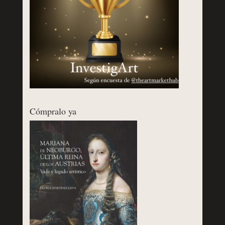
Cómpralo ya