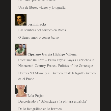
Una de libros, vídeos y fotografía
berninirocks
Las sombras del barroco en Roma
O tienes amor o comes barro
Cipriano García Hidalgo Villena
Cuéntame un libro – Paula Fayos: Goya’s Caprichos in
Nineteenth-Century France. Politics of the Grotesque
Herrera “el Mozo” y el Barroco total: #OrgulloBarroco
en el Prado
Lola Feijóo
Descosiendo a "Balenciaga y la pintura española"
De lo fotográfico en lo barroco