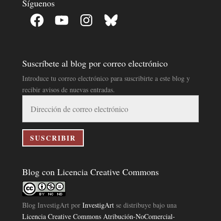
Síguenos
Facebook
YouTube
Instagram
Bluesky
Suscríbete al blog por correo electrónico
Introduce tu correo electrónico para suscribirte a este blog y
recibir avisos de nuevas entradas.
Dirección
de
correo
electrónico
SUSCRIBIR
Blog con Licencia Creative Commons
Blog InvestigArt
por
InvestigArt
se distribuye bajo una
Licencia Creative Commons Atribución-NoComercial-