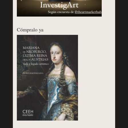
Cómpralo ya