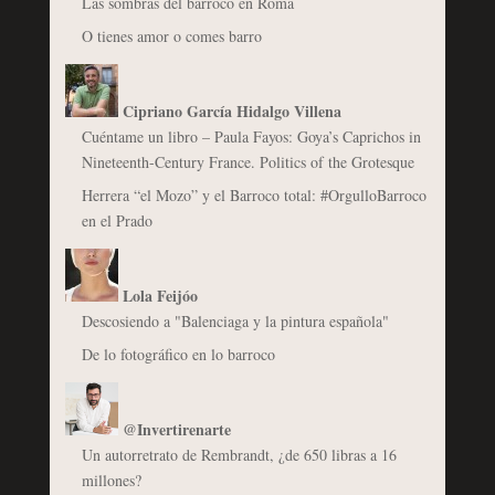
Las sombras del barroco en Roma
O tienes amor o comes barro
Cipriano García Hidalgo Villena
Cuéntame un libro – Paula Fayos: Goya’s Caprichos in
Nineteenth-Century France. Politics of the Grotesque
Herrera “el Mozo” y el Barroco total: #OrgulloBarroco
en el Prado
Lola Feijóo
Descosiendo a "Balenciaga y la pintura española"
De lo fotográfico en lo barroco
@Invertirenarte
Un autorretrato de Rembrandt, ¿de 650 libras a 16
millones?