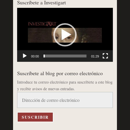
Suscríbete a Investigart
Reproductor
de
vídeo
00:00
01:29
Suscríbete al blog por correo electrónico
Introduce tu correo electrónico para suscribirte a este blog
y recibir avisos de nuevas entradas.
Dirección
de
correo
electrónico
SUSCRIBIR