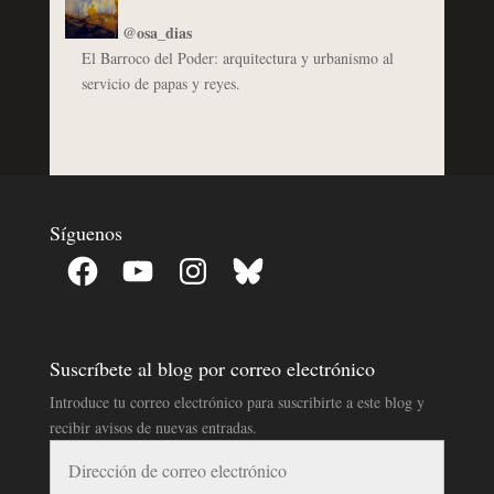
@osa_dias
El Barroco del Poder: arquitectura y urbanismo al
servicio de papas y reyes.
Síguenos
Facebook
YouTube
Instagram
Bluesky
Suscríbete al blog por correo electrónico
Introduce tu correo electrónico para suscribirte a este blog y
recibir avisos de nuevas entradas.
Dirección
de