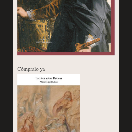
Cómpralo ya