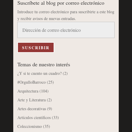
Suscríbete al blog por correo electrónico
Introduce tu correo electrónico para suscribirte a este blog
y recibir avisos de nuevas entradas.
Dirección
de
correo
electrónico
SUSCRIBIR
Temas de nuestro interés
¿Y si te cuento un cuadro?
(2)
#OrgulloBarroco
(25)
Arquitectura
(104)
Arte y Literatura
(2)
Artes decorativas
(9)
Artículos científicos
(33)
Coleccionismo
(35)