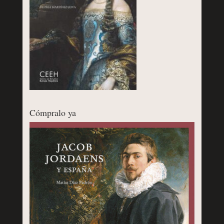
Cómpralo ya