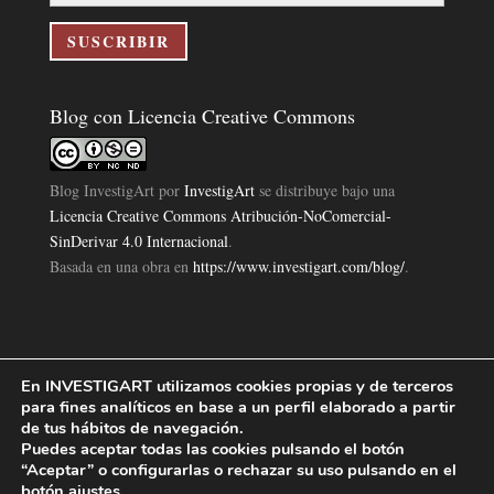
correo
electrónico
SUSCRIBIR
Blog con Licencia Creative Commons
Blog InvestigArt
por
InvestigArt
se distribuye bajo una
Licencia Creative Commons Atribución-NoComercial-
SinDerivar 4.0 Internacional
.
Basada en una obra en
https://www.investigart.com/blog/
.
En INVESTIGART utilizamos cookies propias y de terceros
Política de Privacidad
Aviso Legal
Política de Cookies
|
|
|
para fines analíticos en base a un perfil elaborado a partir
Diseño Pagina Web 4U
Investigart Copyright © 2019. |
de tus hábitos de navegación.
Puedes aceptar todas las cookies pulsando el botón
“Aceptar” o configurarlas o rechazar su uso pulsando en el
botón
ajustes
.