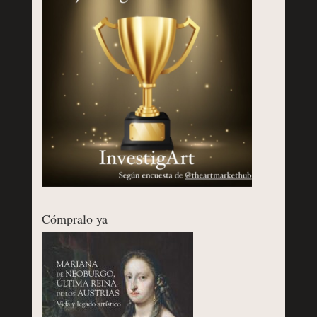
Cómpralo ya