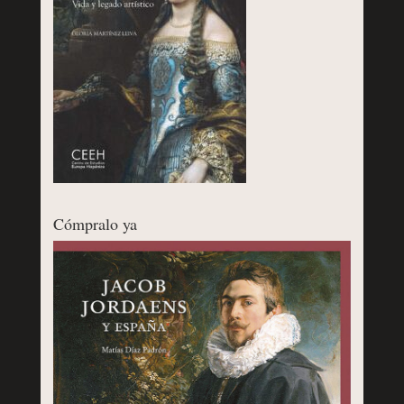
Cómpralo ya