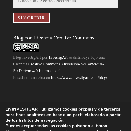
de
correo
electrónico
SUSCRIBIR
Blog con Licencia Creative Commons
Blog InvestigArt
por
InvestigArt
se distribuye bajo una
Licencia Creative Commons Atribución-NoComercial-
SinDerivar 4.0 Internacional
.
Basada en una obra en
https://www.investigart.com/blog/
.
En INVESTIGART utilizamos cookies propias y de terceros
Política de Privacidad
Aviso Legal
Política de Cookies
|
|
|
para fines analíticos en base a un perfil elaborado a partir
Diseño Pagina Web 4U
Investigart Copyright © 2019. |
de tus hábitos de navegación.
Puedes aceptar todas las cookies pulsando el botón