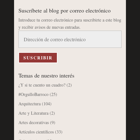
Suscríbete al blog por correo electrónico
Introduce tu correo electrónico para suscribirte a este blog
y recibir avisos de nuevas entradas.
Dirección
de
correo
electrónico
SUSCRIBIR
Temas de nuestro interés
¿Y si te cuento un cuadro?
(2)
#OrgulloBarroco
(25)
Arquitectura
(104)
Arte y Literatura
(2)
Artes decorativas
(9)
Artículos científicos
(33)