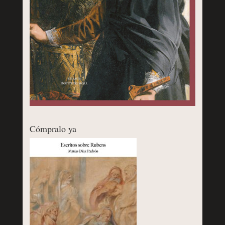
Cómpralo ya