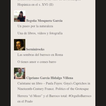
Hispánica en el s. XVI (II)
Begoña Mosquera García
Un paseo por la naturaleza
Una de libros, vídeos y fotografía
berninirocks
Las sombras del barroco en Roma
O tienes amor o comes barro
Cipriano García Hidalgo Villena
Cuéntame un libro – Paula Fayos: Goya’s Caprichos in
Nineteenth-Century France. Politics of the Grotesque
Herrera “el Mozo” y el Barroco total: #OrgulloBarroco
en el Prado