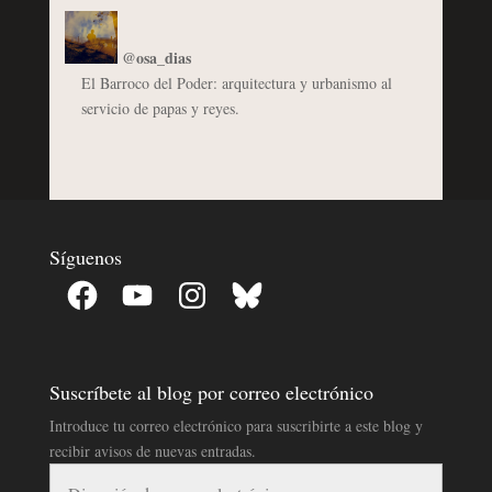
@osa_dias
El Barroco del Poder: arquitectura y urbanismo al
servicio de papas y reyes.
Síguenos
Facebook
YouTube
Instagram
Bluesky
Suscríbete al blog por correo electrónico
Introduce tu correo electrónico para suscribirte a este blog y
recibir avisos de nuevas entradas.
Dirección