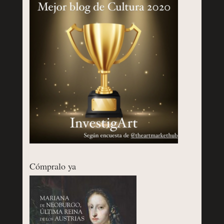
Cómpralo ya