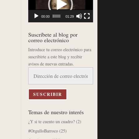
vídeo
00:00
01:29
Suscríbete al blog por
correo electrónico
Introduce tu correo electrónico para
suscribirte a este blog y recibir
avisos de nuevas entradas.
Dirección
de
correo
electrónico
SUSCRIBIR
Temas de nuestro interés
¿Y si te cuento un cuadro?
(2)
#OrgulloBarroco
(25)