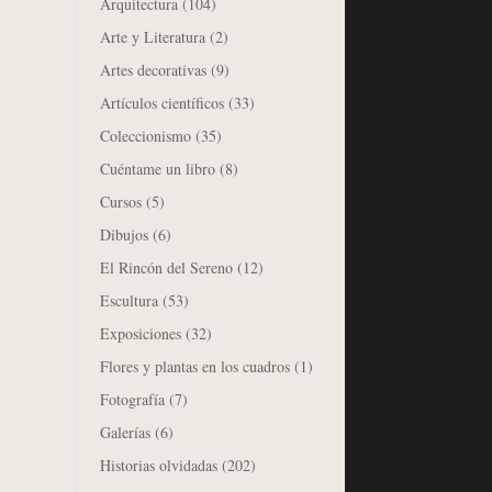
Arquitectura
(104)
Arte y Literatura
(2)
Artes decorativas
(9)
Artículos científicos
(33)
Coleccionismo
(35)
Cuéntame un libro
(8)
Cursos
(5)
Dibujos
(6)
El Rincón del Sereno
(12)
Escultura
(53)
Exposiciones
(32)
Flores y plantas en los cuadros
(1)
Fotografía
(7)
Galerías
(6)
Historias olvidadas
(202)