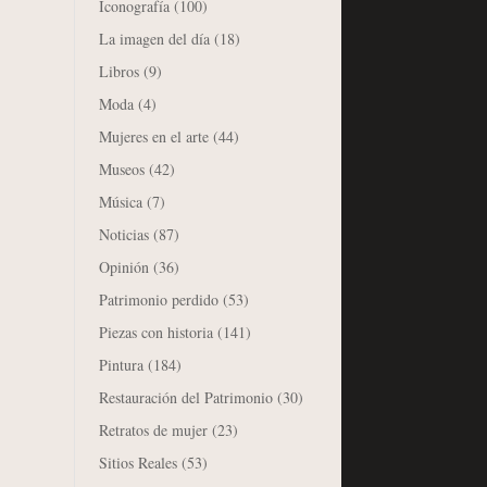
Iconografía
(100)
La imagen del día
(18)
Libros
(9)
Moda
(4)
Mujeres en el arte
(44)
Museos
(42)
Música
(7)
Noticias
(87)
Opinión
(36)
Patrimonio perdido
(53)
Piezas con historia
(141)
Pintura
(184)
Restauración del Patrimonio
(30)
Retratos de mujer
(23)
Sitios Reales
(53)