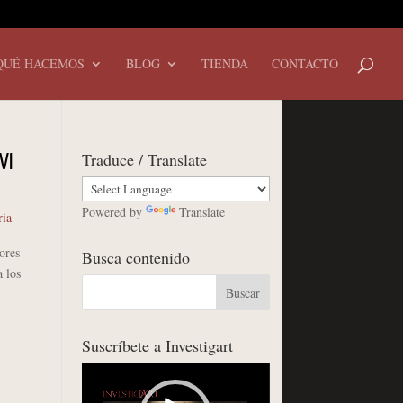
QUÉ HACEMOS
BLOG
TIENDA
CONTACTO
Traduce / Translate
VI
Powered by
Translate
ria
ores
Busca contenido
a los
Suscríbete a Investigart
Reproductor
de