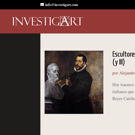
info@investigart.com
Escultore
(y III)
por
Alejandr
Hoy traemos e
italianos que
Reyes Católic