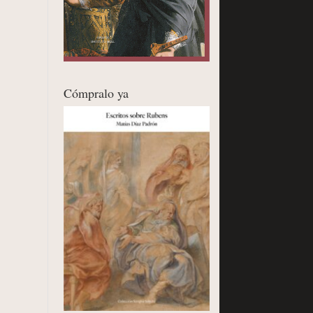
Cómpralo ya