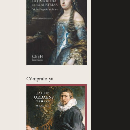
Cómpralo ya