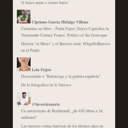
O tienes amor o comes barro
Cipriano García Hidalgo Villena
Cuéntame un libro – Paula Fayos: Goya’s Caprichos in
Nineteenth-Century France. Politics of the Grotesque
Herrera “el Mozo” y el Barroco total: #OrgulloBarroco
en el Prado
Lola Feijóo
Descosiendo a "Balenciaga y la pintura española"
De lo fotográfico en lo barroco
@Invertirenarte
Un autorretrato de Rembrandt, ¿de 650 libras a 16
millones?
Las mejores ventas barrocas de los últimos años en