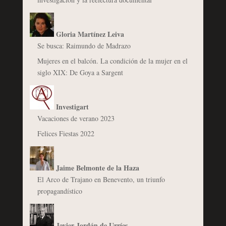
Gloria Martínez Leiva
Se busca: Raimundo de Madrazo
Mujeres en el balcón. La condición de la mujer en el
siglo XIX: De Goya a Sargent
Investigart
Vacaciones de verano 2023
Felices Fiestas 2022
Jaime Belmonte de la Haza
El Arco de Trajano en Benevento, un triunfo
propagandístico
Javier Jordán de Urríes