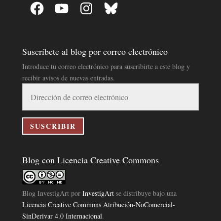
Facebook
YouTube
Instagram
Bluesky
Suscríbete al blog por correo electrónico
Introduce tu correo electrónico para suscribirte a este blog y
recibir avisos de nuevas entradas.
Dirección
de
correo
electrónico
SUSCRIBIR
Blog con Licencia Creative Commons
Blog InvestigArt
por
InvestigArt
se distribuye bajo una
Licencia Creative Commons Atribución-NoComercial-
SinDerivar 4.0 Internacional
.