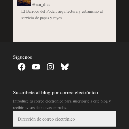
@osa_dias
El Barroco del Poder: arquitectura y urbanismo al
servicio de papas y reyes.
Síguenos
Facebook
YouTube
Instagram
Bluesky
Suscríbete al blog por correo electrónico
Introduce tu correo electrónico para suscribirte a este blog y
recibir avisos de nuevas entradas.
Dirección
de
correo