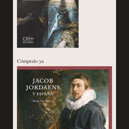
Cómpralo ya