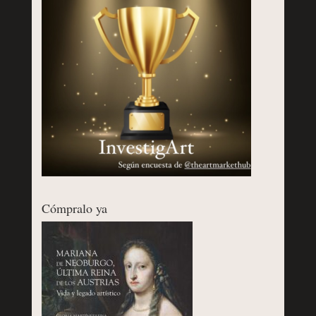
Cómpralo ya