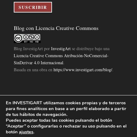
electrónico
SUSCRIBIR
Blog con Licencia Creative Commons
Blog InvestigArt
por
InvestigArt
se distribuye bajo una
Licencia Creative Commons Atribución-NoComercial-
SinDerivar 4.0 Internacional
.
Basada en una obra en
https://www.investigart.com/blog/
.
En INVESTIGART utilizamos cookies propias y de terceros
Política de Privacidad
Aviso Legal
Política de Cookies
|
|
|
para fines analíticos en base a un perfil elaborado a partir
Diseño Pagina Web 4U
Investigart Copyright © 2019. |
de tus hábitos de navegación.
Puedes aceptar todas las cookies pulsando el botón
“Aceptar” o configurarlas o rechazar su uso pulsando en el
botón
ajustes
.