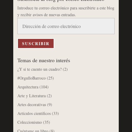
Introduce tu correo electrónico para suscribirte a este blog
y recibir avisos de nuevas entradas.
Dirección
de
correo
electrónico
SUSCRIBIR
Temas de nuestro interés
¿Y si te cuento un cuadro?
(2)
#OrgulloBarroco
(25)
Arquitectura
(104)
Arte y Literatura
(2)
Artes decorativas
(9)
Artículos científicos
(33)
Coleccionismo
(35)
Cuéntame un libro
(8)