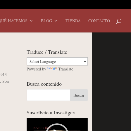
QUÉ HACEMOS
BLOG
TIENDA
CONTACTO
Traduce / Translate
Powered by
Translate
1913-
). Son
Busca contenido
Suscríbete a Investigart
Reproductor
de