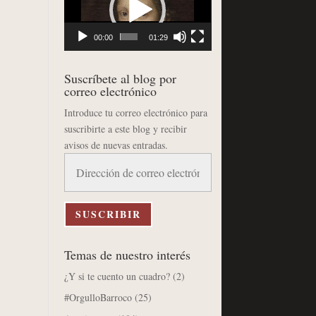
vídeo
00:00
01:29
Suscríbete al blog por
correo electrónico
Introduce tu correo electrónico para
suscribirte a este blog y recibir
avisos de nuevas entradas.
Dirección
de
correo
electrónico
SUSCRIBIR
Temas de nuestro interés
¿Y si te cuento un cuadro?
(2)
#OrgulloBarroco
(25)