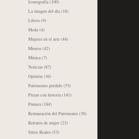
Iconografía
(100)
La imagen del día
(18)
Libros
(9)
Moda
(4)
Mujeres en el arte
(44)
Museos
(42)
Música
(7)
Noticias
(87)
Opinión
(36)
Patrimonio perdido
(53)
Piezas con historia
(141)
Pintura
(184)
Restauración del Patrimonio
(30)
Retratos de mujer
(23)
Sitios Reales
(53)