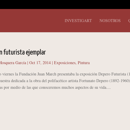
INVESTIGART
NOSOTROS
n futurista ejemplar
osquera García
|
Oct 17, 2014
|
Exposiciones
,
Pintura
ernes la Fundación Juan March presentaba la exposición Depero Futurista (
estra dedicada a la obra del polifacético artista Fortunato Depero (1892-1960
as por medio de las que conoceremos muchos aspectos de su vida....