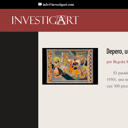
info@investigart.com
Depero, u
por
Begoña M
El pasado vi
1950), una mu
casi 300 piez