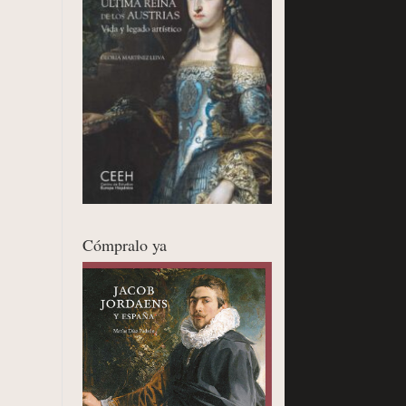
Cómpralo ya