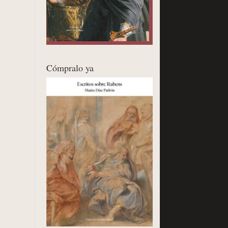
Cómpralo ya