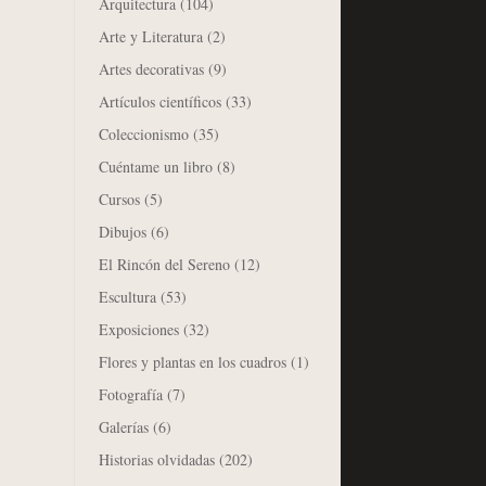
Arquitectura
(104)
Arte y Literatura
(2)
Artes decorativas
(9)
Artículos científicos
(33)
Coleccionismo
(35)
Cuéntame un libro
(8)
Cursos
(5)
Dibujos
(6)
El Rincón del Sereno
(12)
Escultura
(53)
Exposiciones
(32)
Flores y plantas en los cuadros
(1)
Fotografía
(7)
Galerías
(6)
Historias olvidadas
(202)