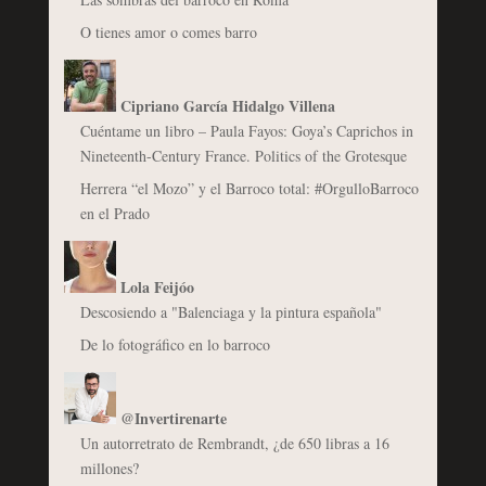
O tienes amor o comes barro
Cipriano García Hidalgo Villena
Cuéntame un libro – Paula Fayos: Goya’s Caprichos in
Nineteenth-Century France. Politics of the Grotesque
Herrera “el Mozo” y el Barroco total: #OrgulloBarroco
en el Prado
Lola Feijóo
Descosiendo a "Balenciaga y la pintura española"
De lo fotográfico en lo barroco
@Invertirenarte
Un autorretrato de Rembrandt, ¿de 650 libras a 16
millones?