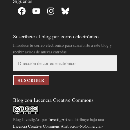
Síguenos
Facebook
YouTube
Instagram
Bluesky
Suscríbete al blog por correo electrónico
Introduce tu correo electrónico para suscribirte a este blog y
recibir avisos de nuevas entradas.
Dirección
de
correo
electrónico
SUSCRIBIR
Blog con Licencia Creative Commons
Blog InvestigArt
por
InvestigArt
se distribuye bajo una
Licencia Creative Commons Atribución-NoComercial-