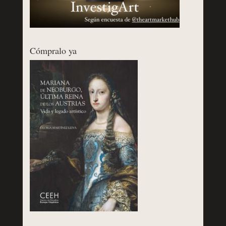
Cómpralo ya