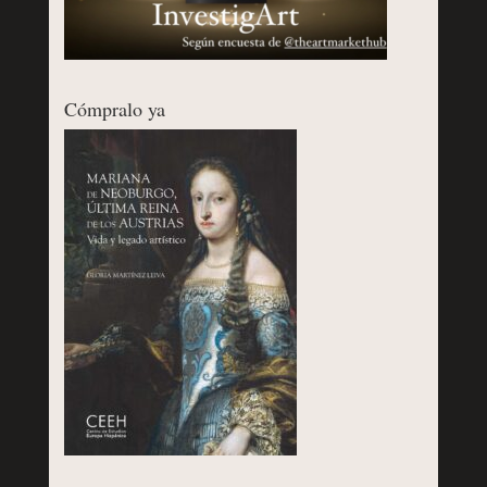
Cómpralo ya