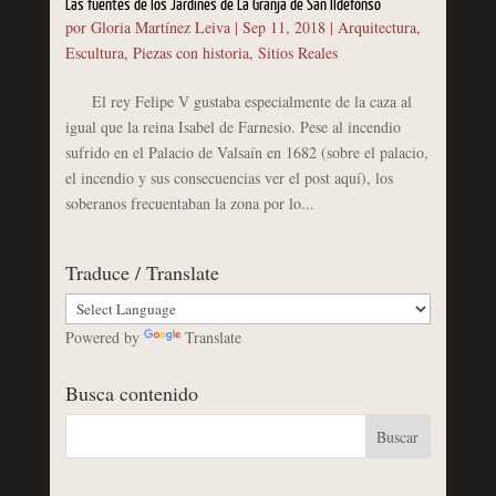
Las fuentes de los Jardines de La Granja de San Ildefonso
por
Gloria Martínez Leiva
|
Sep 11, 2018
|
Arquitectura
,
Escultura
,
Piezas con historia
,
Sitios Reales
El rey Felipe V gustaba especialmente de la caza al
igual que la reina Isabel de Farnesio. Pese al incendio
sufrido en el Palacio de Valsaín en 1682 (sobre el palacio,
el incendio y sus consecuencias ver el post aquí), los
soberanos frecuentaban la zona por lo...
Traduce / Translate
Powered by
Translate
Busca contenido