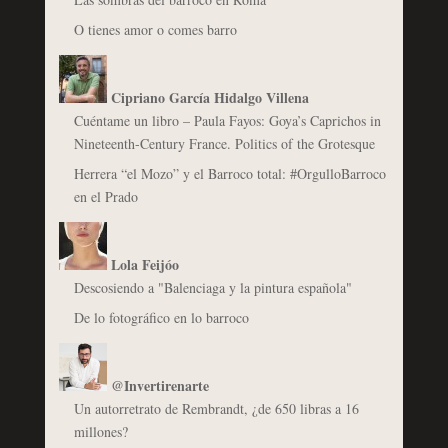
O tienes amor o comes barro
Cipriano García Hidalgo Villena
Cuéntame un libro – Paula Fayos: Goya’s Caprichos in
Nineteenth-Century France. Politics of the Grotesque
Herrera “el Mozo” y el Barroco total: #OrgulloBarroco
en el Prado
Lola Feijóo
Descosiendo a "Balenciaga y la pintura española"
De lo fotográfico en lo barroco
@Invertirenarte
Un autorretrato de Rembrandt, ¿de 650 libras a 16
millones?