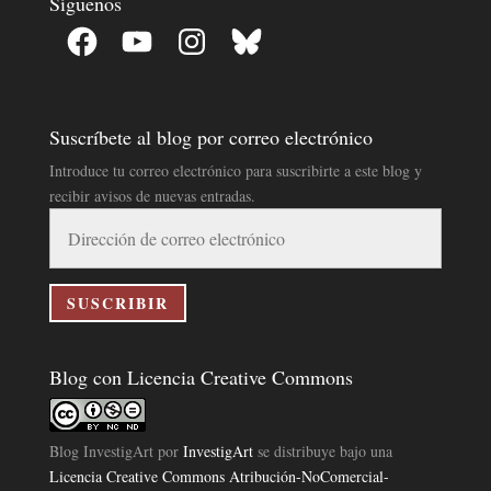
Síguenos
Facebook
YouTube
Instagram
Bluesky
Suscríbete al blog por correo electrónico
Introduce tu correo electrónico para suscribirte a este blog y
recibir avisos de nuevas entradas.
Dirección
de
correo
electrónico
SUSCRIBIR
Blog con Licencia Creative Commons
Blog InvestigArt
por
InvestigArt
se distribuye bajo una
Licencia Creative Commons Atribución-NoComercial-