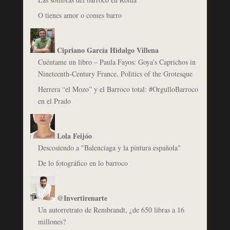
O tienes amor o comes barro
Cipriano García Hidalgo Villena
Cuéntame un libro – Paula Fayos: Goya’s Caprichos in
Nineteenth-Century France. Politics of the Grotesque
Herrera “el Mozo” y el Barroco total: #OrgulloBarroco
en el Prado
Lola Feijóo
Descosiendo a "Balenciaga y la pintura española"
De lo fotográfico en lo barroco
@Invertirenarte
Un autorretrato de Rembrandt, ¿de 650 libras a 16
millones?