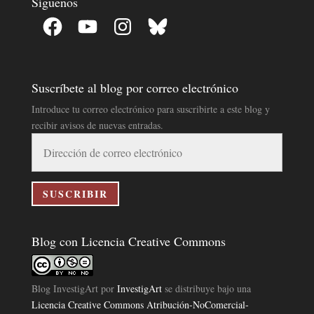
Síguenos
Facebook
YouTube
Instagram
Bluesky
Suscríbete al blog por correo electrónico
Introduce tu correo electrónico para suscribirte a este blog y
recibir avisos de nuevas entradas.
Dirección
de
correo
electrónico
SUSCRIBIR
Blog con Licencia Creative Commons
Blog InvestigArt
por
InvestigArt
se distribuye bajo una
Licencia Creative Commons Atribución-NoComercial-