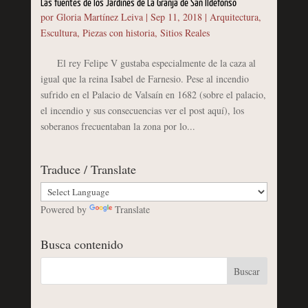
Las fuentes de los Jardines de La Granja de San Ildefonso
por
Gloria Martínez Leiva
|
Sep 11, 2018
|
Arquitectura
,
Escultura
,
Piezas con historia
,
Sitios Reales
El rey Felipe V gustaba especialmente de la caza al
igual que la reina Isabel de Farnesio. Pese al incendio
sufrido en el Palacio de Valsaín en 1682 (sobre el palacio,
el incendio y sus consecuencias ver el post aquí), los
soberanos frecuentaban la zona por lo...
Traduce / Translate
Powered by
Translate
Busca contenido