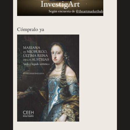
Cómpralo ya