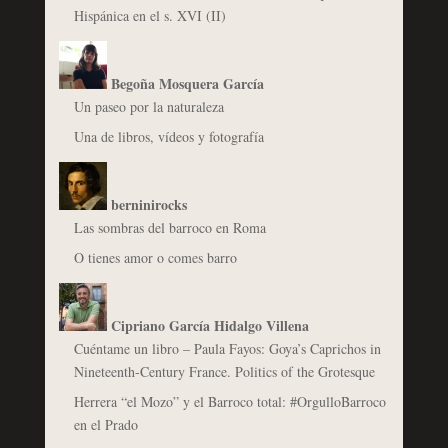
Hispánica en el s. XVI (II)
Begoña Mosquera García
Un paseo por la naturaleza
Una de libros, vídeos y fotografía
berninirocks
Las sombras del barroco en Roma
O tienes amor o comes barro
Cipriano García Hidalgo Villena
Cuéntame un libro – Paula Fayos: Goya’s Caprichos in
Nineteenth-Century France. Politics of the Grotesque
Herrera “el Mozo” y el Barroco total: #OrgulloBarroco
en el Prado