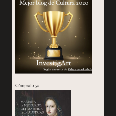
Cómpralo ya