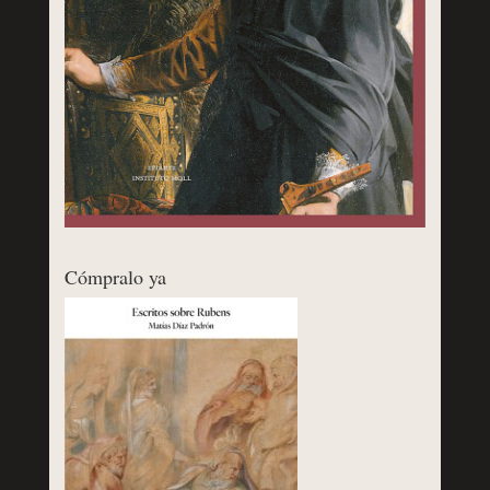
Cómpralo ya