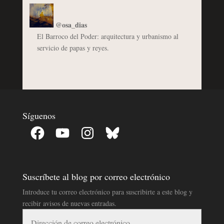
@osa_dias
El Barroco del Poder: arquitectura y urbanismo al
servicio de papas y reyes.
Síguenos
Facebook
YouTube
Instagram
Bluesky
Suscríbete al blog por correo electrónico
Introduce tu correo electrónico para suscribirte a este blog y
recibir avisos de nuevas entradas.
Dirección