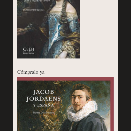
Cómpralo ya