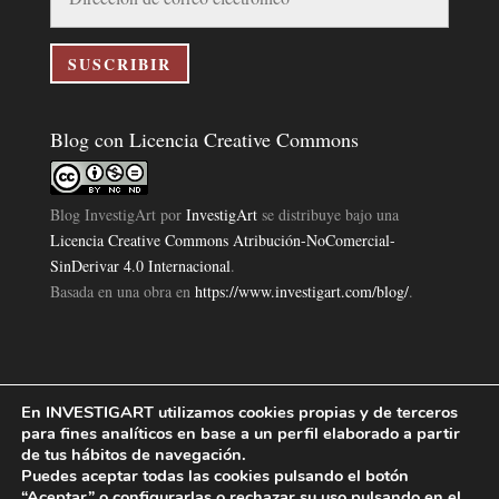
de
correo
electrónico
SUSCRIBIR
Blog con Licencia Creative Commons
Blog InvestigArt
por
InvestigArt
se distribuye bajo una
Licencia Creative Commons Atribución-NoComercial-
SinDerivar 4.0 Internacional
.
Basada en una obra en
https://www.investigart.com/blog/
.
En INVESTIGART utilizamos cookies propias y de terceros
Política de Privacidad
Aviso Legal
Política de Cookies
|
|
|
para fines analíticos en base a un perfil elaborado a partir
Diseño Pagina Web 4U
Investigart Copyright © 2019. |
de tus hábitos de navegación.
Puedes aceptar todas las cookies pulsando el botón
“Aceptar” o configurarlas o rechazar su uso pulsando en el