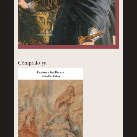
Cómpralo ya