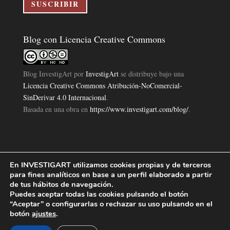
electrónico
SUSCRIBIR
Blog con Licencia Creative Commons
Blog InvestigArt
por
InvestigArt
se distribuye bajo una
Licencia Creative Commons Atribución-NoComercial-
SinDerivar 4.0 Internacional
.
Basada en una obra en
https://www.investigart.com/blog/
.
En INVESTIGART utilizamos cookies propias y de terceros
Política de Privacidad
Aviso Legal
Política de Cookies
|
|
|
para fines analíticos en base a un perfil elaborado a partir
Diseño Pagina Web 4U
Investigart Copyright © 2019. |
de tus hábitos de navegación.
Puedes aceptar todas las cookies pulsando el botón
“Aceptar” o configurarlas o rechazar su uso pulsando en el
botón
ajustes
.