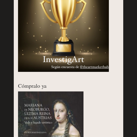
Cómpralo ya