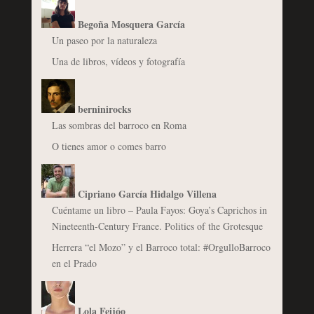
Begoña Mosquera García
Un paseo por la naturaleza
Una de libros, vídeos y fotografía
berninirocks
Las sombras del barroco en Roma
O tienes amor o comes barro
Cipriano García Hidalgo Villena
Cuéntame un libro – Paula Fayos: Goya’s Caprichos in
Nineteenth-Century France. Politics of the Grotesque
Herrera “el Mozo” y el Barroco total: #OrgulloBarroco
en el Prado
Lola Feijóo