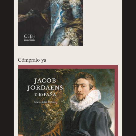
Cómpralo ya