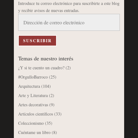
Introduce tu correo electrónico para suscribirte a este blog
y recibir avisos de nuevas entradas.
Dirección
de
correo
electrónico
SUSCRIBIR
Temas de nuestro interés
¿Y si te cuento un cuadro?
(2)
#OrgulloBarroco
(25)
Arquitectura
(104)
Arte y Literatura
(2)
Artes decorativas
(9)
Artículos científicos
(33)
Coleccionismo
(35)
Cuéntame un libro
(8)