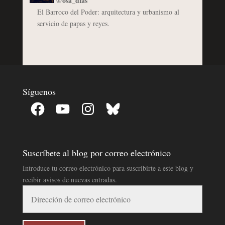
@osa_dias
El Barroco del Poder: arquitectura y urbanismo al
servicio de papas y reyes.
Síguenos
Facebook
YouTube
Instagram
Bluesky
Suscríbete al blog por correo electrónico
Introduce tu correo electrónico para suscribirte a este blog y
recibir avisos de nuevas entradas.
Dirección
de
correo