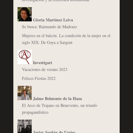
Gloria Martínez Leiva
Se busca: Raimundo de Madrazo
Mujeres en el balcón. La condición de la mujer en el
siglo XIX: De Goya a Sargent
Investigart
Vacaciones de verano 2023
Felices Fiestas 2022
Jaime Belmonte de la Haza
El Arco de Trajano en Benevento, un triunfo
propagandístico
Javier Jordán de Urríes