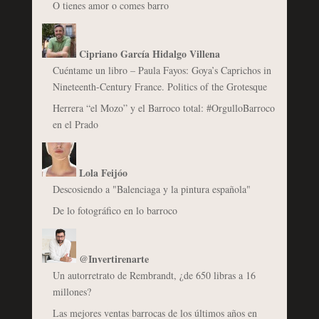
O tienes amor o comes barro
Cipriano García Hidalgo Villena
Cuéntame un libro – Paula Fayos: Goya’s Caprichos in
Nineteenth-Century France. Politics of the Grotesque
Herrera “el Mozo” y el Barroco total: #OrgulloBarroco
en el Prado
Lola Feijóo
Descosiendo a "Balenciaga y la pintura española"
De lo fotográfico en lo barroco
@Invertirenarte
Un autorretrato de Rembrandt, ¿de 650 libras a 16
millones?
Las mejores ventas barrocas de los últimos años en