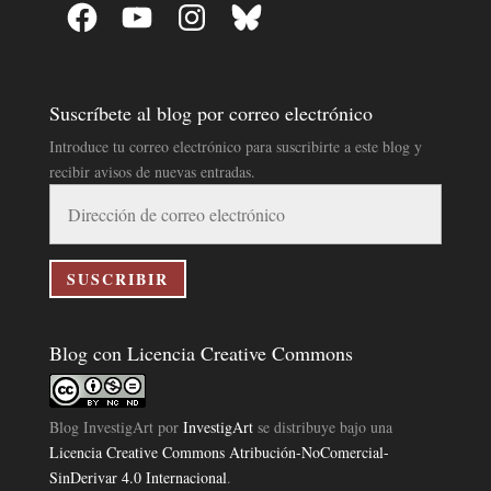
Facebook
YouTube
Instagram
Bluesky
Suscríbete al blog por correo electrónico
Introduce tu correo electrónico para suscribirte a este blog y
recibir avisos de nuevas entradas.
Dirección
de
correo
electrónico
SUSCRIBIR
Blog con Licencia Creative Commons
Blog InvestigArt
por
InvestigArt
se distribuye bajo una
Licencia Creative Commons Atribución-NoComercial-
SinDerivar 4.0 Internacional
.