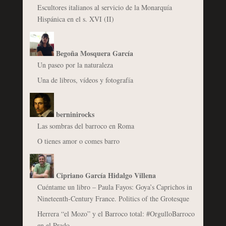
Escultores italianos al servicio de la Monarquía
Hispánica en el s. XVI (II)
Begoña Mosquera García
Un paseo por la naturaleza
Una de libros, vídeos y fotografía
berninirocks
Las sombras del barroco en Roma
O tienes amor o comes barro
Cipriano García Hidalgo Villena
Cuéntame un libro – Paula Fayos: Goya’s Caprichos in
Nineteenth-Century France. Politics of the Grotesque
Herrera “el Mozo” y el Barroco total: #OrgulloBarroco
en el Prado