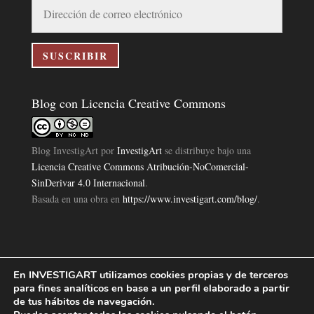
Dirección
de
correo
electrónico
SUSCRIBIR
Blog con Licencia Creative Commons
Blog InvestigArt
por
InvestigArt
se distribuye bajo una
Licencia Creative Commons Atribución-NoComercial-
SinDerivar 4.0 Internacional
.
Basada en una obra en
https://www.investigart.com/blog/
.
En INVESTIGART utilizamos cookies propias y de terceros
Política de Privacidad
Aviso Legal
Política de Cookies
|
|
|
para fines analíticos en base a un perfil elaborado a partir
Diseño Pagina Web 4U
Investigart Copyright © 2019. |
de tus hábitos de navegación.