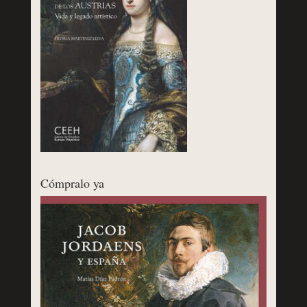
Cómpralo ya