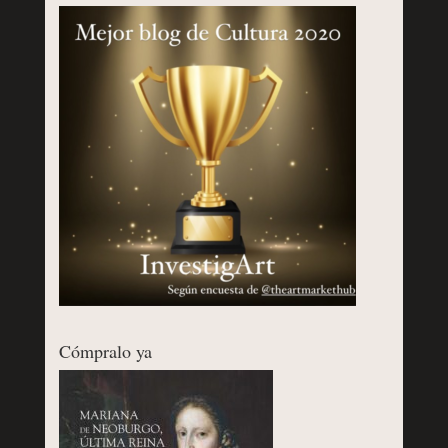
Cómpralo ya