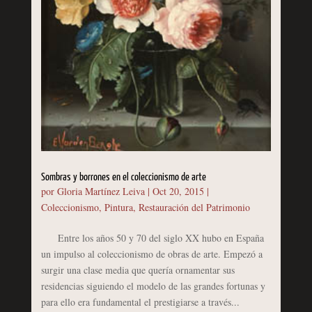
Sombras y borrones en el coleccionismo de arte
por
Gloria Martínez Leiva
|
Oct 20, 2015
|
Coleccionismo
,
Pintura
,
Restauración del Patrimonio
Entre los años 50 y 70 del siglo XX hubo en España
un impulso al coleccionismo de obras de arte. Empezó a
surgir una clase media que quería ornamentar sus
residencias siguiendo el modelo de las grandes fortunas y
para ello era fundamental el prestigiarse a través...