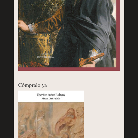
Cómpralo ya